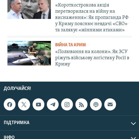
«Короткострокова акція
перетворилася на війну на
виснаження»: Як пропаганда РФ
у Криму пояснює невдачі «СВО»
та залякує «мінними атаками»
ВІЙНА ТА КРИМ
«Полювання на колони». Як ЗСУ
ріжуть військову логістику Росії в
Криму
ДОЛУЧАЙСЯ!
ПІДТРИМКА
ІНФО