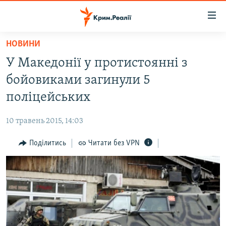
Доступність
посилання
Перейти
НОВИНИ
до
НОВИНИ
У Македонії у протистоянні з
основного
ВОДА.КРИМ
матеріалу
бойовиками загинули 5
ВІДЕО ТА ФОТО
Перейти
поліцейських
до
ПОЛІТИКА
основної
10 травень 2015, 14:03
БЛОГИ
навігації
Перейти
Поділитись
Читати без VPN
ПОГЛЯД
до
ІНТЕРВ'Ю
пошуку
ВСЕ ЗА ДЕНЬ
СПЕЦПРОЕКТИ
ЯК ОБІЙТИ БЛОКУВАННЯ
ДЕПОРТАЦІЯ