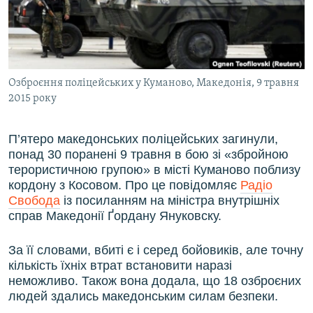
ВІДЕОУРОКИ «ELIFBE»
Русский
СВІДЧЕННЯ ОКУПАЦІЇ
Qırımtatar
УКРАЇНСЬКА ПРОБЛЕМА КРИМУ
Озброєння поліцейських у Куманово, Македонія, 9 травня
ДОЛУЧАЙСЯ!
ІНФОГРАФІКА
2015 року
П’ятеро македонських поліцейських загинули,
Усі сайти RFE/RL
понад 30 поранені 9 травня в бою зі «збройною
терористичною групою» в місті Куманово поблизу
кордону з Косовом. Про це повідомляє
Радіо
Свобода
із посиланням на міністра внутрішніх
справ Македонії Ґордану Януковску.
За її словами, вбиті є і серед бойовиків, але точну
кількість їхніх втрат встановити наразі
неможливо. Також вона додала, що 18 озброєних
людей здались македонським силам безпеки.