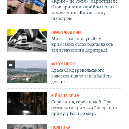
«Крим – не Росія»: маркетплейс
Ozon припинив прийом нових
замовлень на Кримському
півострові
ПРАВА ЛЮДИНИ
Мить – і ти шпигун. Як у
кримських судах розглядають
звинувачення в держзраді
ФОТОГАЛЕРЕЇ
Краса Сімферопольського
водосховища та занедбаність
довкола
ВІЙНА ТА КРИМ
Сорок днів, сорок ночей. Про
результати кримської операції з
примусу Росії до миру
ПОЛІТИКА