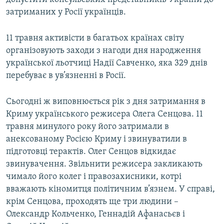
затриманих у Росії українців.
11 травня активісти в багатьох країнах світу
організовують заходи з нагоди дня народження
української льотчиці Надії Савченко, яка 329 днів
перебуває в ув’язненні в Росії.
Сьогодні ж виповнюється рік з дня затримання в
Криму українського режисера Олега Сенцова. 11
травня минулого року його затримали в
анексованому Росією Криму і звинуватили в
підготовці терактів. Олег Сенцов відкидає
звинувачення. Звільнити режисера закликають
чимало його колег і правозахисники, котрі
вважають кіномитця політичним в’язнем. У справі,
крім Сенцова, проходять ще три людини –
Олександр Кольченко, Геннадій Афанасьєв і