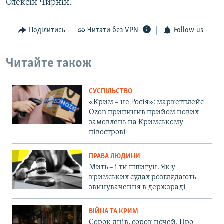
Олексій Чирній.
Поділитись
Читати без VPN
Follow us
Читайте також
СУСПІЛЬСТВО
«Крим – не Росія»: маркетплейс
Ozon припинив прийом нових
замовлень на Кримському
півострові
ПРАВА ЛЮДИНИ
Мить – і ти шпигун. Як у
кримських судах розглядають
звинувачення в держзраді
ВІЙНА ТА КРИМ
Сорок днів, сорок ночей. Про