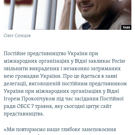
ВІДЕОУРОКИ «ELIFBE»
Русский
СВІДЧЕННЯ ОКУПАЦІЇ
Qırımtatar
УКРАЇНСЬКА ПРОБЛЕМА КРИМУ
Олег Сенцов
ДОЛУЧАЙСЯ!
ІНФОГРАФІКА
Постійне представництво України при
міжнародних організаціях у Відні закликає Росію
Усі сайти RFE/RL
звільнити викрадених і незаконно затриманих
нею громадян України. Про це йдеться в заяві
делегації, виголошеній постійним представником
України при міжнародних організаціях у Відні
Ігорем Прокопчуком під час засідання Постійної
ради ОБСЄ 7 травня, яку сьогодні цитує сайт
представництва.
«Ми повторюємо наше глибоке занепокоєння