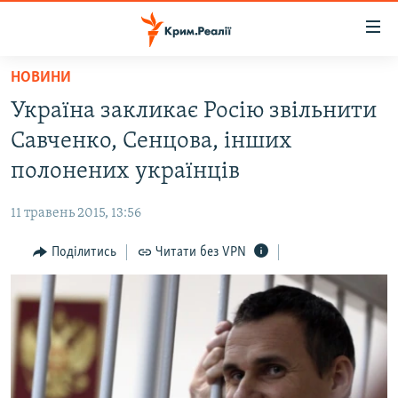
Доступність
посилання
Перейти
НОВИНИ
до
НОВИНИ
Україна закликає Росію звільнити
основного
ВОДА.КРИМ
матеріалу
Савченко, Сенцова, інших
ВІДЕО ТА ФОТО
Перейти
полонених українців
до
ПОЛІТИКА
основної
11 травень 2015, 13:56
БЛОГИ
навігації
Перейти
Поділитись
Читати без VPN
ПОГЛЯД
до
ІНТЕРВ'Ю
пошуку
ВСЕ ЗА ДЕНЬ
СПЕЦПРОЕКТИ
ЯК ОБІЙТИ БЛОКУВАННЯ
ДЕПОРТАЦІЯ