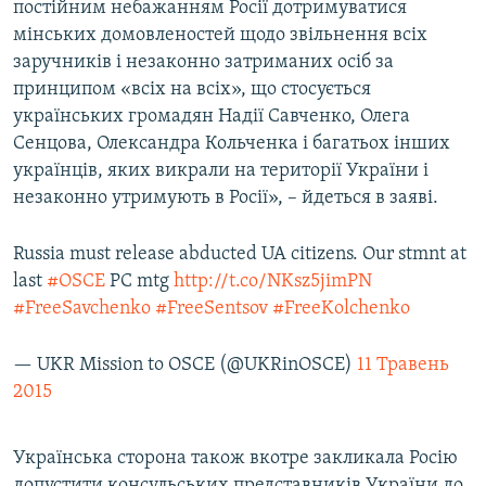
постійним небажанням Росії дотримуватися
мінських домовленостей щодо звільнення всіх
заручників і незаконно затриманих осіб за
принципом «всіх на всіх», що стосується
українських громадян Надії Савченко, Олега
Сенцова, Олександра Кольченка і багатьох інших
українців, яких викрали на території України і
незаконно утримують в Росії», – йдеться в заяві.
Russia must release abducted UA citizens. Our stmnt at
last
#OSCE
PC mtg
http://t.co/NKsz5jimPN
#FreeSavchenko
#FreeSentsov
#FreeKolchenko
— UKR Mission to OSCE (@UKRinOSCE)
11 Травень
2015
Українська сторона також вкотре закликала Росію
допустити консульських представників України до