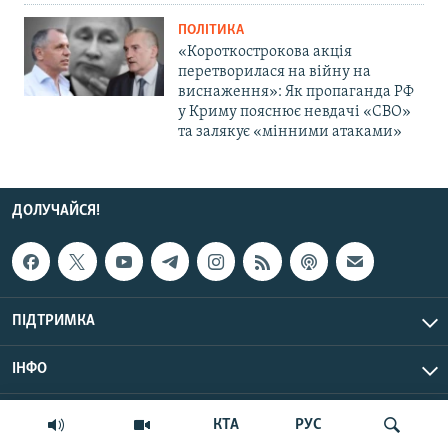
ПОЛІТИКА
«Короткострокова акція
перетворилася на війну на
виснаження»: Як пропаганда РФ
у Криму пояснює невдачі «СВО»
та залякує «мінними атаками»
ДОЛУЧАЙСЯ!
ПІДТРИМКА
ІНФО
© Крим.Реалії, 2026 | Усі права застережено.
КТА
РУС