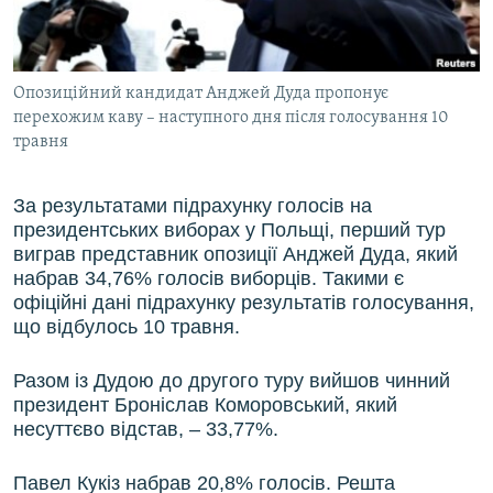
ВІДЕОУРОКИ «ELIFBE»
Русский
СВІДЧЕННЯ ОКУПАЦІЇ
Qırımtatar
Опозиційний кандидат Анджей Дуда пропонує
УКРАЇНСЬКА ПРОБЛЕМА КРИМУ
перехожим каву – наступного дня після голосування 10
ДОЛУЧАЙСЯ!
ІНФОГРАФІКА
травня
За результатами підрахунку голосів на
президентських виборах у Польщі, перший тур
Усі сайти RFE/RL
виграв представник опозиції Анджей Дуда, який
набрав 34,76% голосів виборців. Такими є
офіційні дані підрахунку результатів голосування,
що відбулось 10 травня.
Разом із Дудою до другого туру вийшов чинний
президент Броніслав Коморовський, який
несуттєво відстав, – 33,77%.
Павел Кукіз набрав 20,8% голосів. Решта