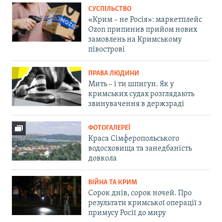
СУСПІЛЬСТВО
«Крим – не Росія»: маркетплейс
Ozon припинив прийом нових
замовлень на Кримському
півострові
ПРАВА ЛЮДИНИ
Мить – і ти шпигун. Як у
кримських судах розглядають
звинувачення в держзраді
ФОТОГАЛЕРЕЇ
Краса Сімферопольського
водосховища та занедбаність
довкола
ВІЙНА ТА КРИМ
Сорок днів, сорок ночей. Про
результати кримської операції з
примусу Росії до миру