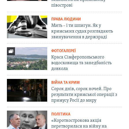
півострові
ПРАВА ЛЮДИНИ
Мить – і ти шпигун. Як у
кримських судах розглядають
звинувачення в держзраді
ФОТОГАЛЕРЕЇ
Краса Сімферопольського
водосховища та занедбаність
довкола
ВІЙНА ТА КРИМ
Сорок днів, сорок ночей. Про
результати кримської операції з
примусу Росії до миру
ПОЛІТИКА
«Короткострокова акція
перетворилася на війну на