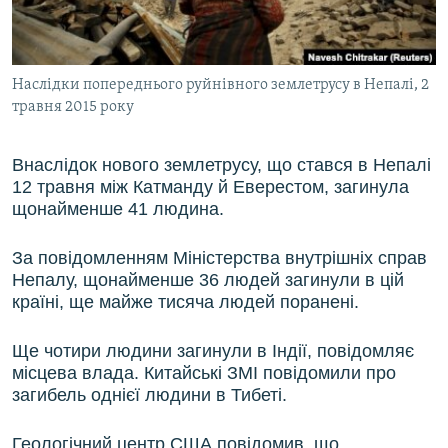
ВІДЕОУРОКИ «ELIFBE»
Русский
СВІДЧЕННЯ ОКУПАЦІЇ
Qırımtatar
Наслідки попереднього руйнівного землетрусу в Непалі, 2
УКРАЇНСЬКА ПРОБЛЕМА КРИМУ
травня 2015 року
ДОЛУЧАЙСЯ!
ІНФОГРАФІКА
Внаслідок нового землетрусу, що стався в Непалі
12 травня між Катманду й Еверестом, загинула
щонайменше 41 людина.
Усі сайти RFE/RL
За повідомленням Міністерства внутрішніх справ
Непалу, щонайменше 36 людей загинули в цій
країні, ще майже тисяча людей поранені.
Ще чотири людини загинули в Індії, повідомляє
місцева влада. Китайські ЗМІ повідомили про
загибель однієї людини в Тибеті.
Геологічний центр США повідомив, що