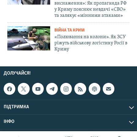
виснаження»: Як пропаганда РФ
у Криму пояснює невдачі «СВО»
та залякує «мінними атаками»
ВІЙНА ТА КРИМ
«Полювання на колони». Як ЗСУ
ріжуть військову логістику Росії в
Криму
ДОЛУЧАЙСЯ!
ПІДТРИМКА
ІНФО