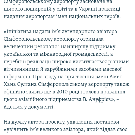
Сімферопольському аеропорту засноване на
широко поширеній у світі та в Україні практиці
надання аеропортам імен національних героїв.
«Ініціатива надати ім'я легендарного авіатора
Сімферопольському аеропорту отримала
величезний резонанс і найширшу підтримку
української та міжнародної громадськості, а
перебіг її реалізації широко висвітлюється різними
вітчизняними й зарубіжними засобами масової
інформації. Про згоду на присвоєння імені Амет-
Хана Султана Сімферопольському аеропорту також
офіційно заявив ще в 2010 році і голова правління
цього авіаційного підприємства В. Ануфрієв», –
йдеться у документі.
На думку автора проекту, ухвалення постанови
«увічнить ім'я великого авіатора, який віддав своє