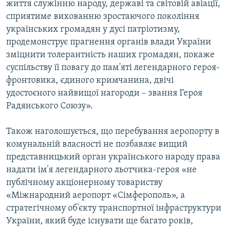
життя служінню народу, державі та світовій авіації,
сприятиме вихованню зростаючого покоління
українських громадян у дусі патріотизму,
продемонструє прагнення органів влади України
зміцнити толерантність наших громадян, покаже
суспільству її повагу до пам'яті легендарного героя-
фронтовика, єдиного кримчанина, двічі
удостоєного найвищої нагороди – звання Героя
Радянського Союзу».
Також наголошується, що перебування аеропорту в
комунальній власності не позбавляє вищий
представницький орган українського народу права
надати ім'я легендарного льотчика-героя «не
публічному акціонерному товариству
«Міжнародний аеропорт «Сімферополь», а
стратегічному об'єкту транспортної інфраструктури
України, який буде існувати ще багато років,