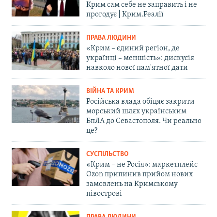
Крим сам себе не заправить і не
прогодує | Крим.Реалії
ПРАВА ЛЮДИНИ
«Крим – єдиний регіон, де
українці – меншість»: дискусія
навколо нової пам'ятної дати
ВІЙНА ТА КРИМ
Російська влада обіцяє закрити
морський шлях українським
БпЛА до Севастополя. Чи реально
це?
СУСПІЛЬСТВО
«Крим – не Росія»: маркетплейс
Ozon припинив прийом нових
замовлень на Кримському
півострові