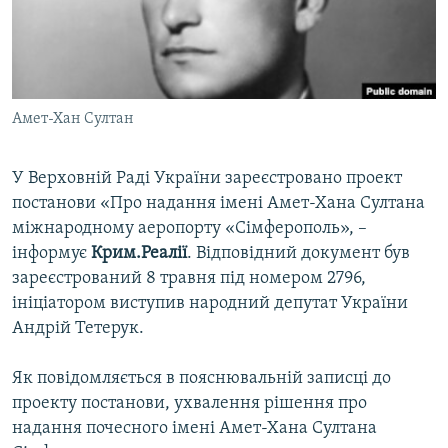
ВІДЕОУРОКИ «ELIFBE»
Русский
СВІДЧЕННЯ ОКУПАЦІЇ
Qırımtatar
УКРАЇНСЬКА ПРОБЛЕМА КРИМУ
Амет-Хан Султан
ДОЛУЧАЙСЯ!
ІНФОГРАФІКА
У Верховній Раді України зареєстровано проект
постанови «Про надання імені Амет-Хана Султана
Усі сайти RFE/RL
міжнародному аеропорту «Сімферополь», –
інформує
Крим.Реалії
. Відповідний документ був
зареєстрований 8 травня під номером 2796,
ініціатором виступив народний депутат України
Андрій Тетерук.
Як повідомляється в пояснювальній записці до
проекту постанови, ухвалення рішення про
надання почесного імені Амет-Хана Султана