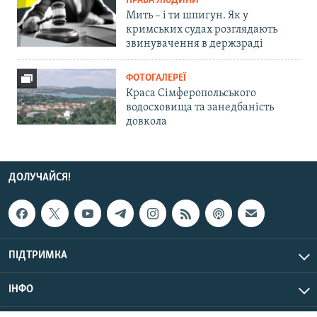
ПРАВА ЛЮДИНИ
Мить – і ти шпигун. Як у
кримських судах розглядають
звинувачення в держзраді
ФОТОГАЛЕРЕЇ
Краса Сімферопольського
водосховища та занедбаність
довкола
ДОЛУЧАЙСЯ!
ПІДТРИМКА
ІНФО