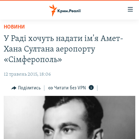
Доступність
посилання
Перейти
НОВИНИ
до
НОВИНИ
У Раді хочуть надати ім'я Амет-
основного
ВОДА.КРИМ
матеріалу
Хана Султана аеропорту
ВІДЕО ТА ФОТО
Перейти
«Сімферополь»
до
ПОЛІТИКА
основної
12 травень 2015, 18:06
БЛОГИ
навігації
Перейти
Поділитись
Читати без VPN
ПОГЛЯД
до
ІНТЕРВ'Ю
пошуку
ВСЕ ЗА ДЕНЬ
СПЕЦПРОЕКТИ
ЯК ОБІЙТИ БЛОКУВАННЯ
ДЕПОРТАЦІЯ