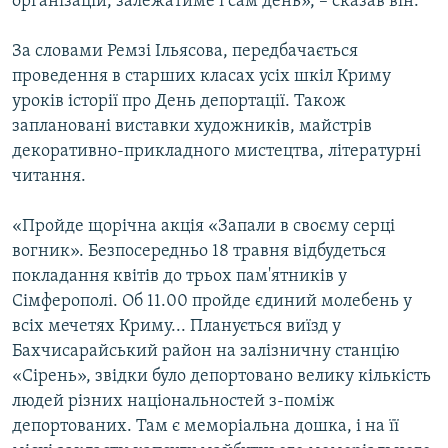
організацій, залежатиме і сам день», – сказав він.
За словами Ремзі Ільясова, передбачається
проведення в старших класах усіх шкіл Криму
уроків історії про День депортації. Також
заплановані виставки художників, майстрів
декоративно-прикладного мистецтва, літературні
читання.
«Пройде щорічна акція «Запали в своєму серці
вогник». Безпосередньо 18 травня відбудеться
покладання квітів до трьох пам'ятників у
Сімферополі. Об 11.00 пройде єдиний молебень у
всіх мечетях Криму... Планується виїзд у
Бахчисарайський район на залізничну станцію
«Сірень», звідки було депортовано велику кількість
людей різних національностей з-поміж
депортованих. Там є меморіальна дошка, і на її