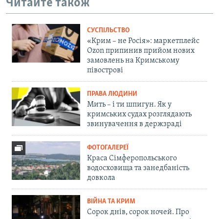
Читайте також
СУСПІЛЬСТВО
«Крим – не Росія»: маркетплейс
Ozon припинив прийом нових
замовлень на Кримському
півострові
ПРАВА ЛЮДИНИ
Мить – і ти шпигун. Як у
кримських судах розглядають
звинувачення в держзраді
ФОТОГАЛЕРЕЇ
Краса Сімферопольського
водосховища та занедбаність
довкола
ВІЙНА ТА КРИМ
Сорок днів, сорок ночей. Про