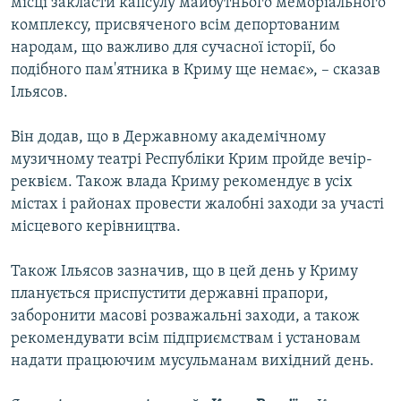
місці закласти капсулу майбутнього меморіального
комплексу, присвяченого всім депортованим
народам, що важливо для сучасної історії, бо
подібного пам'ятника в Криму ще немає», – сказав
Ільясов.
Він додав, що в Державному академічному
музичному театрі Республіки Крим пройде вечір-
реквієм. Також влада Криму рекомендує в усіх
містах і районах провести жалобні заходи за участі
місцевого керівництва.
Також Ільясов зазначив, що в цей день у Криму
планується приспустити державні прапори,
заборонити масові розважальні заходи, а також
рекомендувати всім підприємствам і установам
надати працюючим мусульманам вихідний день.