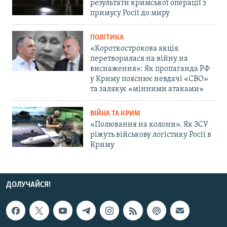
результати кримської операції з
примусу Росії до миру
ПОЛІТИКА
«Короткострокова акція
перетворилася на війну на
виснаження»: Як пропаганда РФ
у Криму пояснює невдачі «СВО»
та залякує «мінними атаками»
ВІЙНА ТА КРИМ
«Полювання на колони». Як ЗСУ
ріжуть військову логістику Росії в
Криму
ДОЛУЧАЙСЯ!