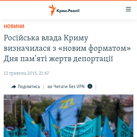
Доступність
посилання
Перейти
НОВИНИ
до
НОВИНИ
Російська влада Криму
основного
ВОДА.КРИМ
матеріалу
визначилася з «новим форматом»
ВІДЕО ТА ФОТО
Перейти
Дня пам'яті жертв депортації
до
ПОЛІТИКА
основної
12 травень 2015, 21:47
БЛОГИ
навігації
Перейти
Поділитись
Читати без VPN
ПОГЛЯД
до
ІНТЕРВ'Ю
пошуку
ВСЕ ЗА ДЕНЬ
СПЕЦПРОЕКТИ
ЯК ОБІЙТИ БЛОКУВАННЯ
ДЕПОРТАЦІЯ