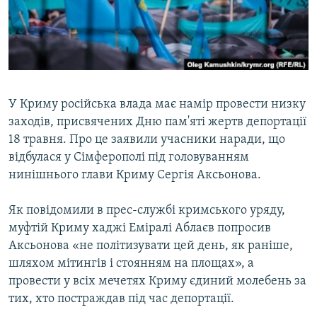
ВІДЕОУРОКИ «ELIFBE»
Русский
СВІДЧЕННЯ ОКУПАЦІЇ
Qırımtatar
УКРАЇНСЬКА ПРОБЛЕМА КРИМУ
ДОЛУЧАЙСЯ!
ІНФОГРАФІКА
У Криму російська влада має намір провести низку
заходів, присвячених Дню пам'яті жертв депортації
18 травня. Про це заявили учасники наради, що
Усі сайти RFE/RL
відбулася у Сімферополі під головуванням
нинішнього глави Криму Сергія Аксьонова.
Як повідомили в прес-службі кримського уряду,
муфтій Криму хаджі Еміралі Аблаєв попросив
Аксьонова «не політизувати цей день, як раніше,
шляхом мітингів і стоянням на площах», а
провести у всіх мечетях Криму єдиний молебень за
тих, хто постраждав під час депортації.