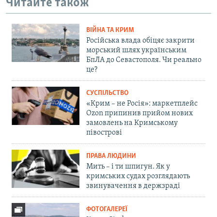
Читайте також
ВІЙНА ТА КРИМ
Російська влада обіцяє закрити
морський шлях українським
БпЛА до Севастополя. Чи реально
це?
СУСПІЛЬСТВО
«Крим – не Росія»: маркетплейс
Ozon припинив прийом нових
замовлень на Кримському
півострові
ПРАВА ЛЮДИНИ
Мить – і ти шпигун. Як у
кримських судах розглядають
звинувачення в держзраді
ФОТОГАЛЕРЕЇ