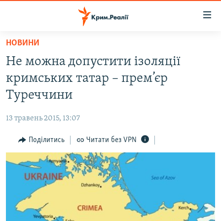
Доступність
посилання
Перейти
НОВИНИ
до
НОВИНИ
Не можна допустити ізоляції
основного
ВОДА.КРИМ
матеріалу
кримських татар – прем’єр
ВІДЕО ТА ФОТО
Перейти
Туреччини
до
ПОЛІТИКА
основної
13 травень 2015, 13:07
БЛОГИ
навігації
Перейти
Поділитись
Читати без VPN
ПОГЛЯД
до
ІНТЕРВ'Ю
пошуку
ВСЕ ЗА ДЕНЬ
СПЕЦПРОЕКТИ
ЯК ОБІЙТИ БЛОКУВАННЯ
ДЕПОРТАЦІЯ