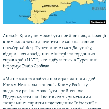
ВІДЕОУРОКИ «ELIFBE»
Русский
СВІДЧЕННЯ ОКУПАЦІЇ
Qırımtatar
УКРАЇНСЬКА ПРОБЛЕМА КРИМУ
ДОЛУЧАЙСЯ!
ІНФОГРАФІКА
Анексія Криму не може бути прийнятною, а ізоляції
кримських татар допустити не можна, заявив
прем’єр-міністр Туреччини Ахмет Давутоґлу,
Усі сайти RFE/RL
відкриваючи засідання міністрів закордонних
справ країн НАТО, яке відбувається в Туреччині,
інформує
Радіо Свобода
.
«Ми не можемо забути про страждання людей
Криму. Нелегальна анексія Криму Росією у
жодному разі не може бути прийнятною.
Підтримувати наші контакти з кримськими
татарами та сприяти недопущенню їх ізоляції є