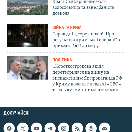
Краса Сімферопольського
водосховища та занедбаність
довкола
ВІЙНА ТА КРИМ
Сорок днів, сорок ночей. Про
результати кримської операції з
примусу Росії до миру
ПОЛІТИКА
«Короткострокова акція
перетворилася на війну на
виснаження»: Як пропаганда РФ
у Криму пояснює невдачі «СВО»
та залякує «мінними атаками»
ДОЛУЧАЙСЯ!