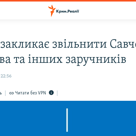
закликає звільнити Савч
ва та інших заручників
 22:56
ь
Читати без VPN