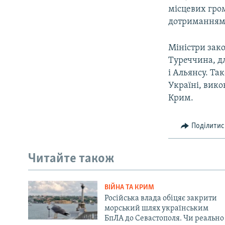
місцевих гро
дотриманням 
Міністри зако
Туреччина, дл
і Альянсу. Та
Україні, вико
Крим.
Поділитис
Читайте також
ВІЙНА ТА КРИМ
Російська влада обіцяє закрити
морський шлях українським
БпЛА до Севастополя. Чи реально