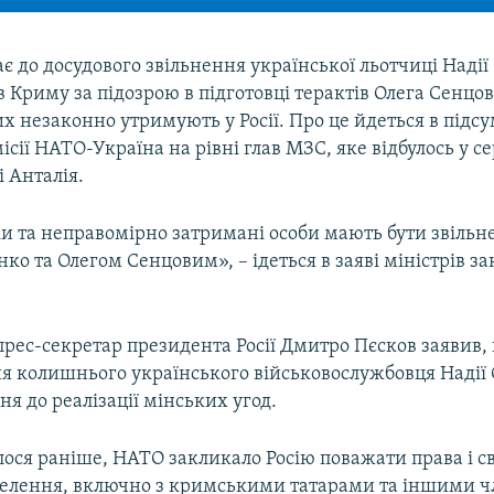
 до досудового звільнення української льотчиці Надії
 Криму за підозрою в підготовці терактів Олега Сенцо
их незаконно утримують у Росії. Про це йдеться в підсу
ісії НАТО-Україна на рівні глав МЗС, яке відбулось у се
і Анталія.
и та неправомірно затримані особи мають бути звільне
ко та Олегом Сенцовим», – ідеться в заяві міністрів 
прес-секретар президента Росії Дмитро Пєсков заявив,
ня колишнього українського військовослужбовця Надії
я до реалізації мінських угод.
ося раніше, НАТО закликало Росію поважати права і с
селення, включно з кримськими татарами та іншими 