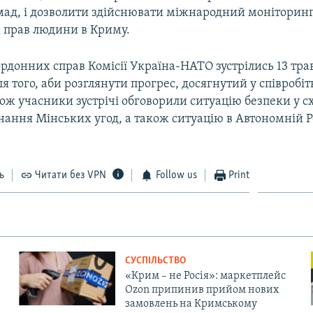
мад, і дозволити здійснювати міжнародний моніторинг 
прав людини в Криму.
рдонних справ Комісії Україна-НАТО зустрілись 13 трав
я того, аби розглянути прогрес, досягнутий у співробі
кож учасники зустрічі обговорили ситуацію безпеки у с
нання Мінських угод, а також ситуацію в Автономній Р
ь
Читати без VPN
Follow us
Print
СУСПІЛЬСТВО
«Крим – не Росія»: маркетплейс
Ozon припинив прийом нових
замовлень на Кримському