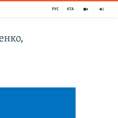
РУС
КТА
енко,