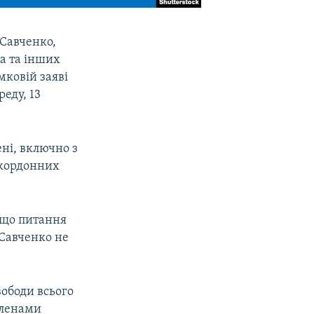
 Савченко,
ва та інших
мковій заяві
реду, 13
ні, включно з
закордонних
 що питання
 Савченко не
вободи всього
членами