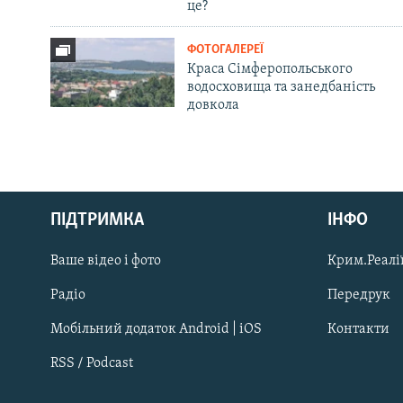
це?
ФОТОГАЛЕРЕЇ
Краса Сімферопольського
водосховища та занедбаність
довкола
Русский
ПІДТРИМКА
ІНФО
Qırımtatar
Ваше відео і фото
Крим.Реалії
ДОЛУЧАЙСЯ!
Радіо
Передрук
Мобільний додаток Android | iOS
Контакти
RSS / Podcast
Усі сайти RFE/RL