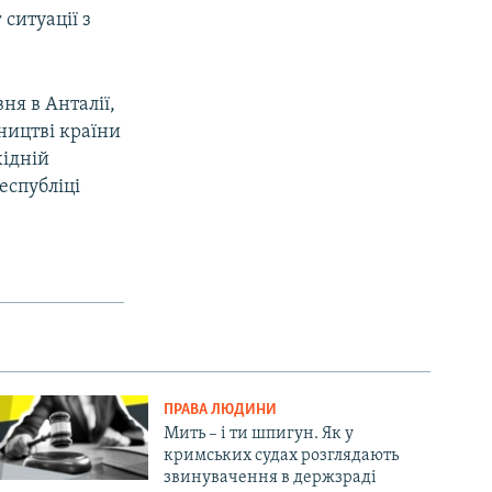
ситуації з
ня в Анталії,
тництві країни
хідній
еспубліці
ПРАВА ЛЮДИНИ
Мить – і ти шпигун. Як у
кримських судах розглядають
звинувачення в держзраді