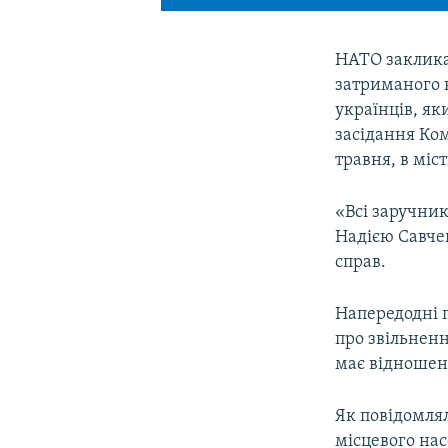
НАТО закликає
затриманого в
українців, як
засідання Ком
травня, в міст
«Всі заручник
Надією Савчен
справ.
Напередодні 
про звільнен
має відношенн
Як повідомлял
місцевого на