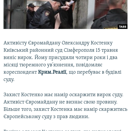
ВІДЕОУРОКИ «ELIFBE»
Русский
СВІДЧЕННЯ ОКУПАЦІЇ
Qırımtatar
УКРАЇНСЬКА ПРОБЛЕМА КРИМУ
ДОЛУЧАЙСЯ!
ІНФОГРАФІКА
Активісту Євромайдану Олександру Костенку
Київський районний суд Сімферополя 15 травня
виніс вирок. Йому присудили чотири роки і два
Усі сайти RFE/RL
місяці тюремного ув'язнення, повідомляє
кореспондент
Крим.Реалії
, що перебуває в будівлі
суду.
Захист Костенко має намір оскаржити вирок суду.
Активіст Євромайдану не визнає свою провину.
Більше того, захист Костенка має намір скаржитись
Європейському суду з прав людини.