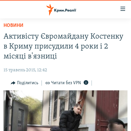
Доступність
посилання
Перейти
НОВИНИ
до
НОВИНИ
Активісту Євромайдану Костенку
основного
ВОДА.КРИМ
матеріалу
в Криму присудили 4 роки і 2
ВІДЕО ТА ФОТО
Перейти
місяці в'язниці
до
ПОЛІТИКА
основної
15 травень 2015, 12:42
БЛОГИ
навігації
Перейти
Поділитись
Читати без VPN
ПОГЛЯД
до
ІНТЕРВ'Ю
пошуку
ВСЕ ЗА ДЕНЬ
СПЕЦПРОЕКТИ
ЯК ОБІЙТИ БЛОКУВАННЯ
ДЕПОРТАЦІЯ