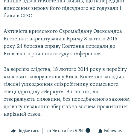
Раніше адвокат Костенка заявив, що напередодні
винесення вироку його підсудного не годували і
били в СІЗО.
Активіста кримського Євромайдану Олександра
Костенка заарештували в Криму 8 лютого 2015
року. 24 березня справу Костенка передали до
Київського районного суду Сімферополя.
За версією слідства, 18 лютого 2014 року в перебігу
«масових заворушень» у Києві Костенко заподіяв
тілесні ушкодження співробітнику кримського
спецпідрозділу «Беркут». Він також, як
стверджують силовики, без передбаченого законом
дозволу незаконно зберігав за місцем проживання
нарізний ствол.
Поділитись
Читати без VPN
Follow us