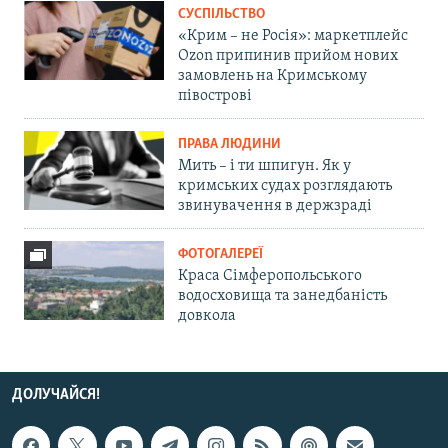
СУСПІЛЬСТВО
«Крим – не Росія»: маркетплейс
Ozon припинив прийом нових
замовлень на Кримському
півострові
ПРАВА ЛЮДИНИ
Мить – і ти шпигун. Як у
кримських судах розглядають
звинувачення в держзраді
ФОТОГАЛЕРЕЇ
Краса Сімферопольського
водосховища та занедбаність
довкола
ДОЛУЧАЙСЯ!