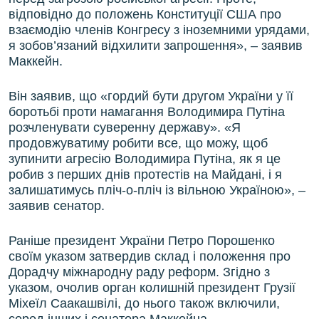
відповідно до положень Конституції США про
взаємодію членів Конгресу з іноземними урядами,
я зобов’язаний відхилити запрошення», – заявив
Маккейн.
Він заявив, що «гордий бути другом України у її
боротьбі проти намагання Володимира Путіна
розчленувати суверенну державу». «Я
продовжуватиму робити все, що можу, щоб
зупинити агресію Володимира Путіна, як я це
робив з перших днів протестів на Майдані, і я
залишатимусь пліч-о-пліч із вільною Україною», –
заявив сенатор.
Раніше президент України Петро Порошенко
своїм указом затвердив склад і положення про
Дорадчу міжнародну раду реформ. Згідно з
указом, очолив орган колишній президент Грузії
Міхеїл Саакашвілі, до нього також включили,