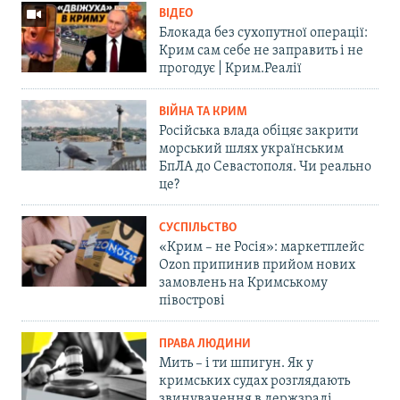
ВІДЕО
Блокада без сухопутної операції:
Крим сам себе не заправить і не
прогодує | Крим.Реалії
ВІЙНА ТА КРИМ
Російська влада обіцяє закрити
морський шлях українським
БпЛА до Севастополя. Чи реально
це?
СУСПІЛЬСТВО
«Крим – не Росія»: маркетплейс
Ozon припинив прийом нових
замовлень на Кримському
півострові
ПРАВА ЛЮДИНИ
Мить – і ти шпигун. Як у
кримських судах розглядають
звинувачення в держзраді