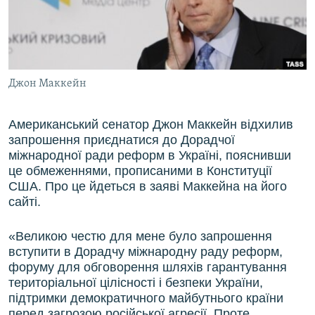
ВІДЕОУРОКИ «ELIFBE»
Русский
СВІДЧЕННЯ ОКУПАЦІЇ
Qırımtatar
УКРАЇНСЬКА ПРОБЛЕМА КРИМУ
Джон Маккейн
ДОЛУЧАЙСЯ!
ІНФОГРАФІКА
Американський сенатор Джон Маккейн відхилив
запрошення приєднатися до Дорадчої
Усі сайти RFE/RL
міжнародної ради реформ в Україні, пояснивши
це обмеженнями, прописаними в Конституції
США. Про це йдеться в заяві Маккейна на його
сайті.
«Великою честю для мене було запрошення
вступити в Дорадчу міжнародну раду реформ,
форуму для обговорення шляхів гарантування
територіальної цілісності і безпеки України,
підтримки демократичного майбутнього країни
перед загрозою російської агресії. Проте,