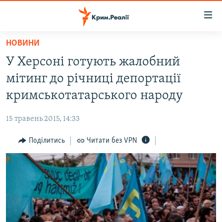
Доступність
посилання
Перейти
НОВИНИ
до
НОВИНИ
У Херсоні готують жалобний
основного
ВОДА.КРИМ
матеріалу
мітинг до річниці депортації
ВІДЕО ТА ФОТО
Перейти
кримськотатарського народу
до
ПОЛІТИКА
основної
15 травень 2015, 14:33
БЛОГИ
навігації
Перейти
Поділитись
Читати без VPN
ПОГЛЯД
до
ІНТЕРВ'Ю
пошуку
ВСЕ ЗА ДЕНЬ
СПЕЦПРОЕКТИ
ЯК ОБІЙТИ БЛОКУВАННЯ
ДЕПОРТАЦІЯ