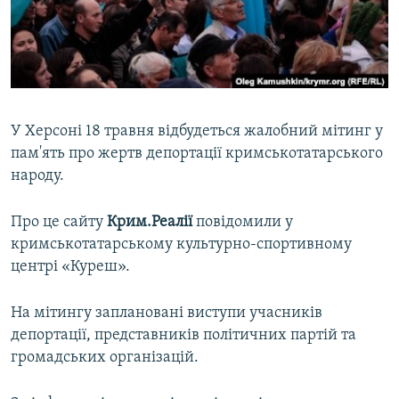
ВІДЕОУРОКИ «ELIFBE»
Русский
СВІДЧЕННЯ ОКУПАЦІЇ
Qırımtatar
УКРАЇНСЬКА ПРОБЛЕМА КРИМУ
ДОЛУЧАЙСЯ!
ІНФОГРАФІКА
У Херсоні 18 травня відбудеться жалобний мітинг у
пам'ять про жертв депортації кримськотатарського
народу.
Усі сайти RFE/RL
Про це сайту
Крим.Реалії
повідомили у
кримськотатарському культурно-спортивному
центрі «Куреш».
На мітингу заплановані виступи учасників
депортації, представників політичних партій та
громадських організацій.