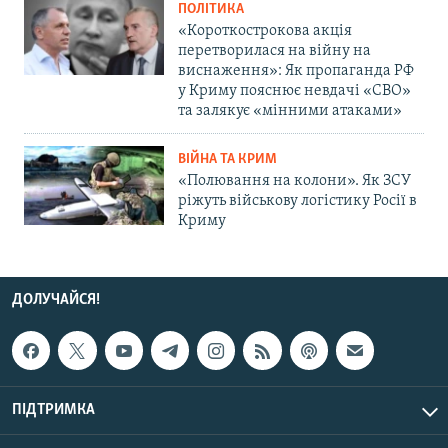
ПОЛІТИКА
«Короткострокова акція
перетворилася на війну на
виснаження»: Як пропаганда РФ
у Криму пояснює невдачі «СВО»
та залякує «мінними атаками»
ВІЙНА ТА КРИМ
«Полювання на колони». Як ЗСУ
ріжуть військову логістику Росії в
Криму
ДОЛУЧАЙСЯ!
ПІДТРИМКА