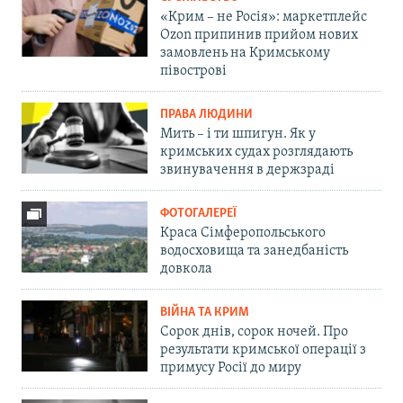
«Крим – не Росія»: маркетплейс
Ozon припинив прийом нових
замовлень на Кримському
півострові
ПРАВА ЛЮДИНИ
Мить – і ти шпигун. Як у
кримських судах розглядають
звинувачення в держзраді
ФОТОГАЛЕРЕЇ
Краса Сімферопольського
водосховища та занедбаність
довкола
ВІЙНА ТА КРИМ
Сорок днів, сорок ночей. Про
результати кримської операції з
примусу Росії до миру