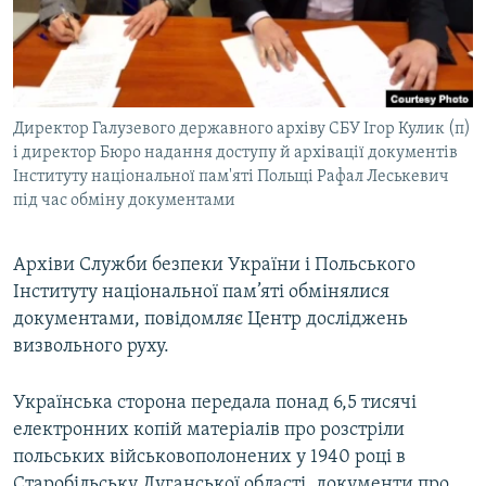
ВІДЕОУРОКИ «ELIFBE»
Русский
СВІДЧЕННЯ ОКУПАЦІЇ
Qırımtatar
УКРАЇНСЬКА ПРОБЛЕМА КРИМУ
Директор Галузевого державного архіву СБУ Ігор Кулик (п)
ДОЛУЧАЙСЯ!
ІНФОГРАФІКА
і директор Бюро надання доступу й архівації документів
Інституту національної пам'яті Польщі Рафал Леськевич
під час обміну документами
Усі сайти RFE/RL
Архіви Служби безпеки України і Польського
Інституту національної пам’яті обмінялися
документами, повідомляє Центр досліджень
визвольного руху.
Українська сторона передала понад 6,5 тисячі
електронних копій матеріалів про розстріли
польських військовополонених у 1940 році в
Старобільську Луганської області, документи про