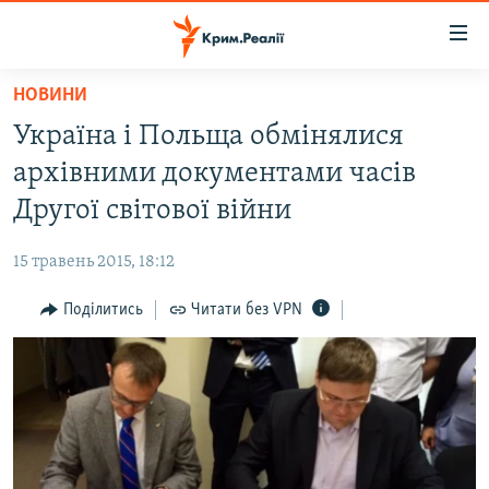
Доступність
посилання
Перейти
НОВИНИ
до
НОВИНИ
Україна і Польща обмінялися
основного
ВОДА.КРИМ
матеріалу
архівними документами часів
ВІДЕО ТА ФОТО
Перейти
Другої світової війни
до
ПОЛІТИКА
основної
15 травень 2015, 18:12
БЛОГИ
навігації
Перейти
Поділитись
Читати без VPN
ПОГЛЯД
до
ІНТЕРВ'Ю
пошуку
ВСЕ ЗА ДЕНЬ
СПЕЦПРОЕКТИ
ЯК ОБІЙТИ БЛОКУВАННЯ
ДЕПОРТАЦІЯ