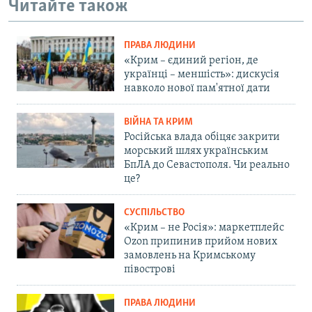
Читайте також
ПРАВА ЛЮДИНИ
«Крим – єдиний регіон, де
українці – меншість»: дискусія
навколо нової пам'ятної дати
ВІЙНА ТА КРИМ
Російська влада обіцяє закрити
морський шлях українським
БпЛА до Севастополя. Чи реально
це?
СУСПІЛЬСТВО
«Крим – не Росія»: маркетплейс
Ozon припинив прийом нових
замовлень на Кримському
півострові
ПРАВА ЛЮДИНИ