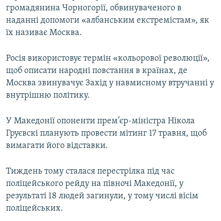
громадянина Чорногорії, обвинуваченого в
ВІДЕОУРОКИ «ELIFBE»
Русский
наданні допомоги «албанським екстремістам», як
СВІДЧЕННЯ ОКУПАЦІЇ
їх називає Москва.
Qırımtatar
УКРАЇНСЬКА ПРОБЛЕМА КРИМУ
Росія використовує термін «кольорової революції»,
ДОЛУЧАЙСЯ!
ІНФОГРАФІКА
щоб описати народні повстання в країнах, де
Москва звинувачує Захід у навмисному втручанні у
внутрішню політику.
Усі сайти RFE/RL
У Македонії опоненти прем’єр-міністра Нікола
Груєвскі планують провести мітинг 17 травня, щоб
вимагати його відставки.
Тиждень тому сталася перестрілка під час
поліцейського рейду на півночі Македонії, у
результаті 18 людей загинули, у тому числі вісім
поліцейських.