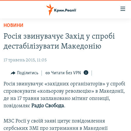
Доступність
посилання
Перейти
НОВИНИ
до
НОВИНИ
Росія звинувачує Захід у спробі
основного
ВОДА.КРИМ
матеріалу
дестабілізувати Македонію
ВІДЕО ТА ФОТО
Перейти
до
17 травень 2015, 11:05
ПОЛІТИКА
основної
БЛОГИ
Поділитись
Читати без VPN
навігації
Перейти
ПОГЛЯД
Росія звинувачує «західних організаторів» у спробі
до
спровокувати «кольорову революцію» в Македонії,
ІНТЕРВ'Ю
пошуку
де на 17 травня заплановано мітинг опозиції,
ВСЕ ЗА ДЕНЬ
повідомляє
Радіо Свобода
.
СПЕЦПРОЕКТИ
МЗС Росії у своїй заяві цитує повідомлення
ЯК ОБІЙТИ БЛОКУВАННЯ
ДЕПОРТАЦІЯ
сербських ЗМІ про затримання в Македонії