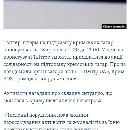
ВІДЕОУРОКИ «ELIFBE»
Русский
СВІДЧЕННЯ ОКУПАЦІЇ
Qırımtatar
УКРАЇНСЬКА ПРОБЛЕМА КРИМУ
ДОЛУЧАЙСЯ!
ІНФОГРАФІКА
Твіттер-шторм на підтримку кримських татар
анонсується на 18 травня з 11:00 до 13:00. У цей час
користувачі Твіттер зможуть приєднатися до акції
Усі сайти RFE/RL
солідарності на підтримку кримських татар. Про це
повідомили організатори акції – «Центр UA», Крим
SOS, громадський рух «Чесно».
Активісти нагадали про складну ситуацію, що
склалася в Криму після анексії півострова.
«Численні порушення прав людини,
переслідування активістів та журналістів за їхню
проукраїнську позицію стали жахливою