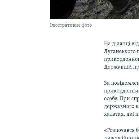
Ілюстративне фото
На ділянці в
Луганського п
прикордонног
Державній пр
За повідомле
прикордонник
особу. При сп
державного к
халатах, які 
«Розпочався б
диверсійно-ро