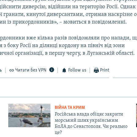
ійснити диверсію, відійшли на територію Росії. Однак 
ї гранати, кинутої диверсантами, отримав наскрізне 
н із прикордонників», – мовиться в повідомленні.
рдонники вже кілька разів повідомляли про напади, щ
 з боку Росії на ділянці кордону на північ від зони
чної організації, в першу чергу, в Луганській області.
ь
Читати без VPN
Follow us
Print
ВІЙНА ТА КРИМ
Російська влада обіцяє закрити
морський шлях українським
БпЛА до Севастополя. Чи реально
це?