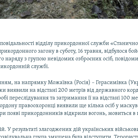
ідповідальності відділу прикордонної служби «Станичн
рикордонного загону в суботу, 16 травня, відбулося бо
о наряду з групою невідомих озброєних осіб, повідоми
икордонній службі.
нням, на напрямку Можаївка (Росія) – Герасимівка (Ук
и виявили на відстані 200 метрів від державного кор
робі переслідування та затримання її на відстані 100 ме
ордону правоохоронці виявили ще кілька осіб у маску
при появі прикордонників відкрили вогонь, мовиться в
ій. У результаті злагоджених дій українських військов
звідувальна група змушена була відступити. Терористи