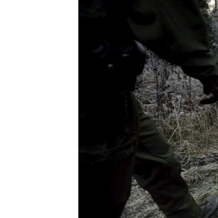
ВІДЕОУРОКИ «ELIFBE»
СВІДЧЕННЯ ОКУПАЦІЇ
УКРАЇНСЬКА ПРОБЛЕМА КРИМУ
ІНФОГРАФІКА