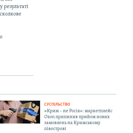
у результаті
осколкове
о
СУСПІЛЬСТВО
«Крим – не Росія»: маркетплейс
Ozon припинив прийом нових
замовлень на Кримському
півострові