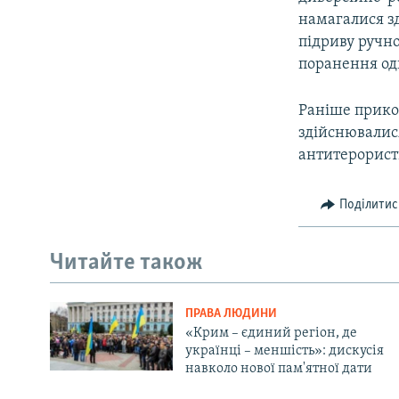
намагалися зд
підриву ручно
поранення оди
Раніше прико
здійснювалися
антитерористи
Поділитис
Читайте також
ПРАВА ЛЮДИНИ
«Крим – єдиний регіон, де
українці – меншість»: дискусія
навколо нової пам'ятної дати