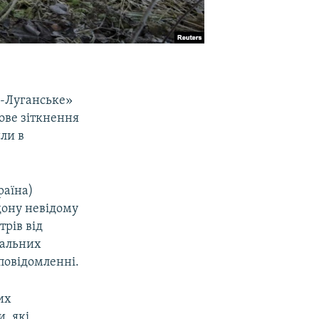
о-Луганське»
йове зіткнення
ли в
раїна)
дону невідому
трів від
вальних
 повідомленні.
их
, які