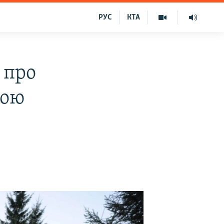
РУС
КТА
 про
ною