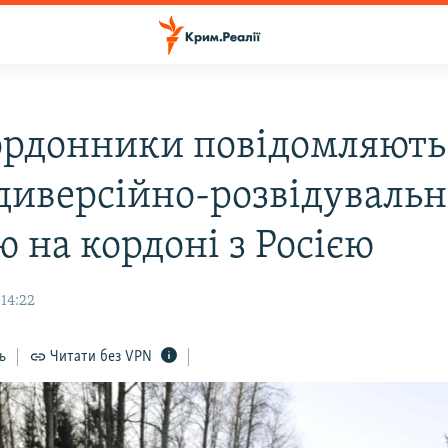
рдонники повідомляють
з диверсійно-розвідуваль
 на кордоні з Росією
 14:22
ь
Читати без VPN