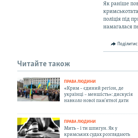
Як раніше по
кримськотатар
поліція під п
намагалася п
Поділитис
Читайте також
ПРАВА ЛЮДИНИ
«Крим – єдиний регіон, де
українці – меншість»: дискусія
навколо нової пам'ятної дати
ПРАВА ЛЮДИНИ
Мить – і ти шпигун. Як у
кримських судах розглядають