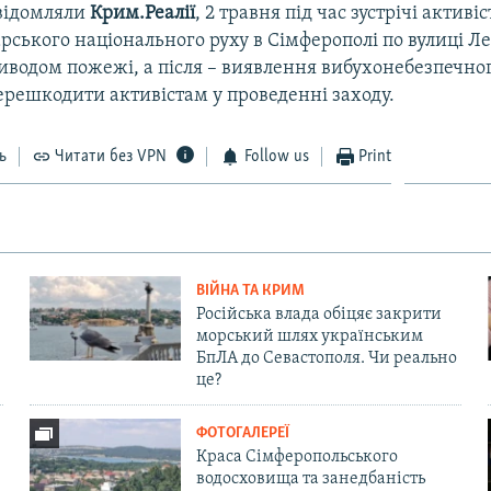
відомляли
Крим.Реалії
, 2 травня під час зустрічі активіс
ського національного руху в Сімферополі по вулиці Ле
риводом пожежі, а після – виявлення вибухонебезпечно
ерешкодити активістам у проведенні заходу.
ь
Читати без VPN
Follow us
Print
ВІЙНА ТА КРИМ
Російська влада обіцяє закрити
морський шлях українським
БпЛА до Севастополя. Чи реально
це?
ФОТОГАЛЕРЕЇ
Краса Сімферопольського
водосховища та занедбаність