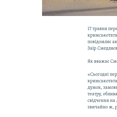
17 травня пер
кримськотата
повідомляє а
Заїр Смедляєв
Як вважає См
«Сьогодні пер
кримськотата
думок, замовн
театру, облив
свідчення на
звичайно ж, р