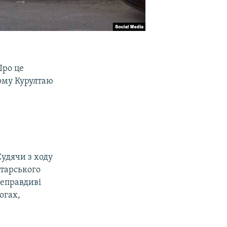
Про це
ому Курултаю
удячи з ходу
атарського
неправдиві
огах,