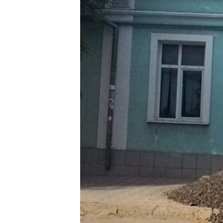
ВІДЕОУРОКИ «ELIFBE»
СВІДЧЕННЯ ОКУПАЦІЇ
УКРАЇНСЬКА ПРОБЛЕМА КРИМУ
ІНФОГРАФІКА