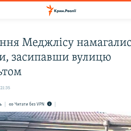
ання Меджлісу намагали
ти, засипавши вулицю
ьтом
 21:35
ь
Читати без VPN