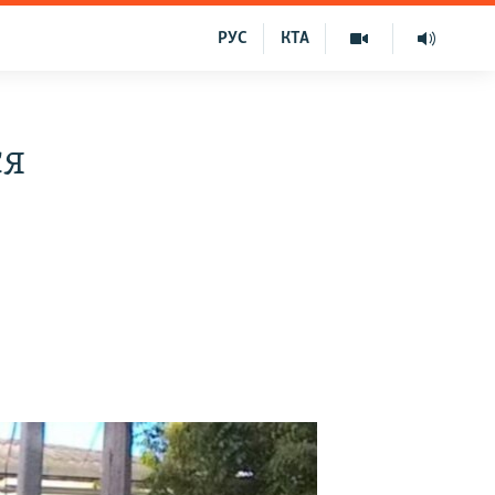
РУС
КТА
ся