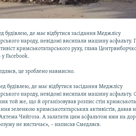
ед будівлею, де має відбутися засідання Меджлісу
рського народу, невідомі висипали машину асфальту. 
ктивіст кримськотатарського руху, глава Центрвиборчк
 у Facebook.
едляєв, це зроблено навмисно.
ед будівлею, де має відбутися засідання Меджлісу
рського народу, невідомі висипали машину асфальту. С
ик той же, що й організовував розпис стін кримськот
ання зеленкою кримськотатарських активістів, давав 
 Ахтема Чийгоза. А залатати цим асфальтом ями на дор
озуму не вистачає», – написав Смедляєв.