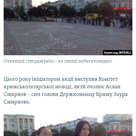
Очевидці стверджують – на площі небагатолюдно
Цього року ініціатором акції виступив Комітет
кримськотатарської молоді, яктй очолює Аслан
Смирнов – син голови Держкомнацу Криму Заура
Смирнова.