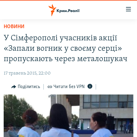
Доступність
посилання
Перейти
НОВИНИ
до
НОВИНИ
У Сімферополі учасників акції
основного
ВОДА.КРИМ
матеріалу
«Запали вогник у своєму серці»
ВІДЕО ТА ФОТО
Перейти
пропускають через металошукач
до
ПОЛІТИКА
основної
17 травень 2015, 22:00
БЛОГИ
навігації
Перейти
Поділитись
Читати без VPN
ПОГЛЯД
до
ІНТЕРВ'Ю
пошуку
ВСЕ ЗА ДЕНЬ
СПЕЦПРОЕКТИ
ЯК ОБІЙТИ БЛОКУВАННЯ
ДЕПОРТАЦІЯ