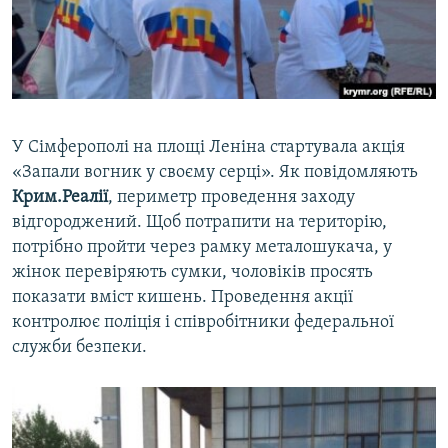
ВІДЕОУРОКИ «ELIFBE»
Русский
СВІДЧЕННЯ ОКУПАЦІЇ
Qırımtatar
УКРАЇНСЬКА ПРОБЛЕМА КРИМУ
ДОЛУЧАЙСЯ!
ІНФОГРАФІКА
У Сімферополі на площі Леніна стартувала акція
«Запали вогник у своєму серці». Як повідомляють
Крим.Реалії
, периметр проведення заходу
Усі сайти RFE/RL
відгороджений. Щоб потрапити на територію,
потрібно пройти через рамку металошукача, у
жінок перевіряють сумки, чоловіків просять
показати вміст кишень. Проведення акції
контролює поліція і співробітники федеральної
служби безпеки.