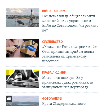
ВІЙНА ТА КРИМ
Російська влада обіцяє закрити
морський шлях українським
БпЛА до Севастополя. Чи реально
це?
СУСПІЛЬСТВО
«Крим – не Росія»: маркетплейс
Ozon припинив прийом нових
замовлень на Кримському
півострові
ПРАВА ЛЮДИНИ
Мить – і ти шпигун. Як у
кримських судах розглядають
звинувачення в держзраді
ФОТОГАЛЕРЕЇ
Краса Сімферопольського