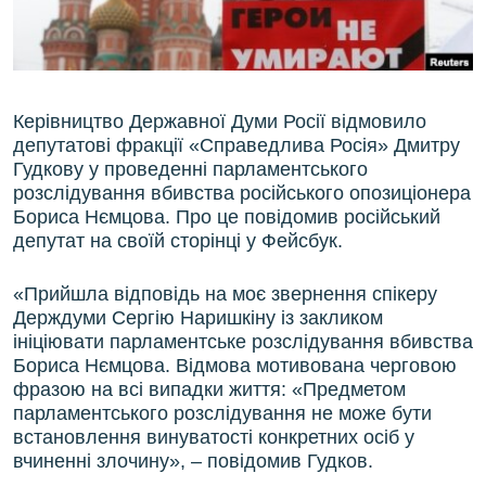
ВІДЕОУРОКИ «ELIFBE»
Русский
СВІДЧЕННЯ ОКУПАЦІЇ
Qırımtatar
УКРАЇНСЬКА ПРОБЛЕМА КРИМУ
Керівництво Державної Думи Росії відмовило
ДОЛУЧАЙСЯ!
ІНФОГРАФІКА
депутатові фракції «Справедлива Росія» Дмитру
Гудкову у проведенні парламентського
розслідування вбивства російського опозиціонера
Бориса Нємцова. Про це повідомив російський
Усі сайти RFE/RL
депутат на своїй сторінці у Фейсбук.
«Прийшла відповідь на моє звернення спікеру
Держдуми Сергію Наришкіну із закликом
ініціювати парламентське розслідування вбивства
Бориса Нємцова. Відмова мотивована черговою
фразою на всі випадки життя: «Предметом
парламентського розслідування не може бути
встановлення винуватості конкретних осіб у
вчиненні злочину», – повідомив Гудков.