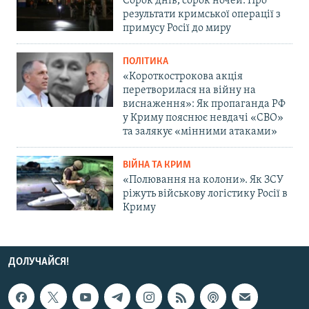
Сорок днів, сорок ночей. Про
результати кримської операції з
примусу Росії до миру
ПОЛІТИКА
«Короткострокова акція
перетворилася на війну на
виснаження»: Як пропаганда РФ
у Криму пояснює невдачі «СВО»
та залякує «мінними атаками»
ВІЙНА ТА КРИМ
«Полювання на колони». Як ЗСУ
ріжуть військову логістику Росії в
Криму
ДОЛУЧАЙСЯ!