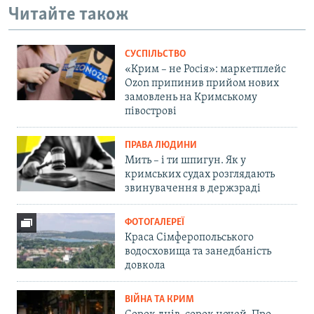
Читайте також
СУСПІЛЬСТВО
«Крим – не Росія»: маркетплейс
Ozon припинив прийом нових
замовлень на Кримському
півострові
ПРАВА ЛЮДИНИ
Мить – і ти шпигун. Як у
кримських судах розглядають
звинувачення в держзраді
ФОТОГАЛЕРЕЇ
Краса Сімферопольського
водосховища та занедбаність
довкола
ВІЙНА ТА КРИМ