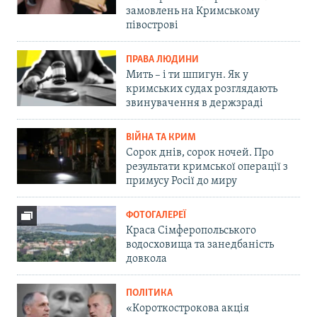
замовлень на Кримському
півострові
ПРАВА ЛЮДИНИ
Мить – і ти шпигун. Як у
кримських судах розглядають
звинувачення в держзраді
ВІЙНА ТА КРИМ
Сорок днів, сорок ночей. Про
результати кримської операції з
примусу Росії до миру
ФОТОГАЛЕРЕЇ
Краса Сімферопольського
водосховища та занедбаність
довкола
ПОЛІТИКА
«Короткострокова акція