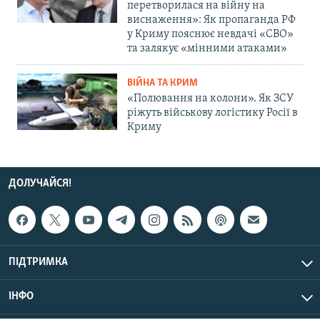
перетворилася на війну на
виснаження»: Як пропаганда РФ
у Криму пояснює невдачі «СВО»
та залякує «мінними атаками»
ВІЙНА ТА КРИМ
«Полювання на колони». Як ЗСУ
ріжуть військову логістику Росії в
Криму
ДОЛУЧАЙСЯ!
ПІДТРИМКА
ІНФО