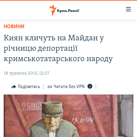
Доступність
посилання
Перейти
НОВИНИ
до
НОВИНИ
Киян кличуть на Майдан у
основного
ВОДА.КРИМ
матеріалу
річницю депортації
ВІДЕО ТА ФОТО
Перейти
кримськотатарського народу
до
ПОЛІТИКА
основної
18 травень 2015, 12:57
БЛОГИ
навігації
Перейти
Поділитись
Читати без VPN
ПОГЛЯД
до
ІНТЕРВ'Ю
пошуку
ВСЕ ЗА ДЕНЬ
СПЕЦПРОЕКТИ
ЯК ОБІЙТИ БЛОКУВАННЯ
ДЕПОРТАЦІЯ