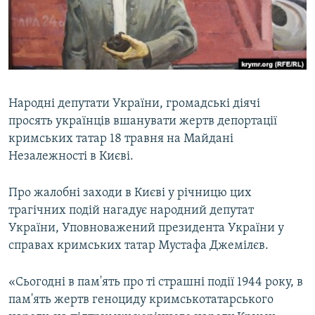
ВІДЕОУРОКИ «ELIFBE»
Русский
СВІДЧЕННЯ ОКУПАЦІЇ
Qırımtatar
УКРАЇНСЬКА ПРОБЛЕМА КРИМУ
ДОЛУЧАЙСЯ!
ІНФОГРАФІКА
Народні депутати України, громадські діячі
просять українців вшанувати жертв депортації
кримських татар 18 травня на Майдані
Усі сайти RFE/RL
Незалежності в Києві.
Про жалобні заходи в Києві у річницю цих
трагічних подій нагадує народний депутат
України, Уповноважений президента України у
справах кримських татар Мустафа Джемілєв.
«Сьогодні в пам'ять про ті страшні події 1944 року, в
пам'ять жертв геноциду кримськотатарського