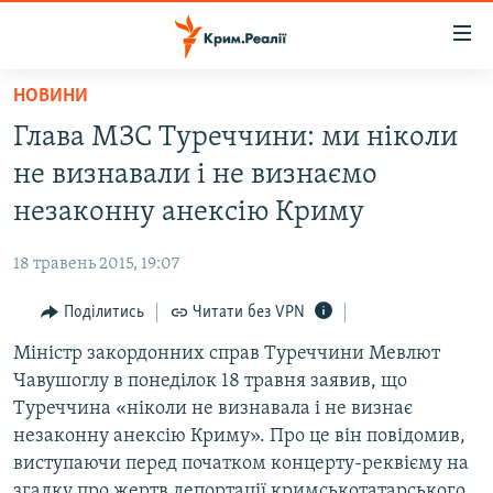
Доступність
посилання
Перейти
НОВИНИ
до
НОВИНИ
Глава МЗС Туреччини: ми ніколи
основного
ВОДА.КРИМ
матеріалу
не визнавали і не визнаємо
ВІДЕО ТА ФОТО
Перейти
незаконну анексію Криму
до
ПОЛІТИКА
основної
18 травень 2015, 19:07
БЛОГИ
навігації
Перейти
Поділитись
Читати без VPN
ПОГЛЯД
до
Міністр закордонних справ Туреччини Мевлют
ІНТЕРВ'Ю
пошуку
Чавушоглу в понеділок 18 травня заявив, що
ВСЕ ЗА ДЕНЬ
Туреччина «ніколи не визнавала і не визнає
СПЕЦПРОЕКТИ
незаконну анексію Криму». Про це він повідомив,
виступаючи перед початком концерту-реквієму на
ЯК ОБІЙТИ БЛОКУВАННЯ
ДЕПОРТАЦІЯ
згадку про жертв депортації кримськотатарського