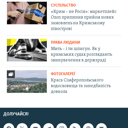
СУСПІЛЬСТВО
«Крим – не Росія»: маркетплейс
Ozon припинив прийом нових
замовлень на Кримському
півострові
ПРАВА ЛЮДИНИ
Мить – і ти шпигун. Як у
кримських судах розглядають
звинувачення в держзраді
ФОТОГАЛЕРЕЇ
Краса Сімферопольського
водосховища та занедбаність
довкола
ДОЛУЧАЙСЯ!