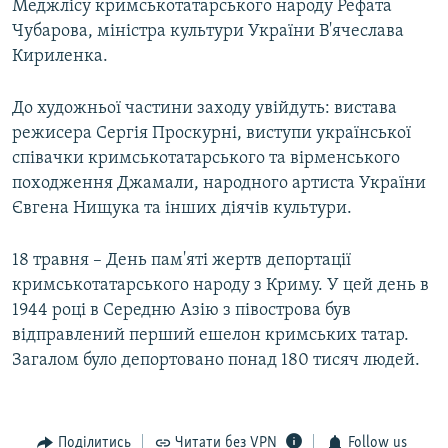
Меджлісу кримськотатарського народу Рефата
Чубарова, міністра культури України В'ячеслава
Кириленка.
До художньої частини заходу увійдуть: вистава
режисера Сергія Проскурні, виступи української
співачки кримськотатарського та вірменського
походження Джамали, народного артиста України
Євгена Нищука та інших діячів культури.
18 травня – День пам'яті жертв депортації
кримськотатарського народу з Криму. У цей день в
1944 році в Середню Азію з півострова був
відправлений перший ешелон кримських татар.
Загалом було депортовано понад 180 тисяч людей.
Поділитись
Читати без VPN
Follow us