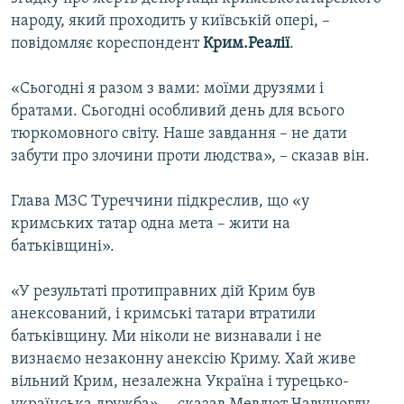
ВІДЕОУРОКИ «ELIFBE»
народу, який проходить у київській опері, –
Русский
повідомляє кореспондент
Крим.Реалії
.
СВІДЧЕННЯ ОКУПАЦІЇ
Qırımtatar
УКРАЇНСЬКА ПРОБЛЕМА КРИМУ
«Сьогодні я разом з вами: моїми друзями і
братами. Сьогодні особливий день для всього
ДОЛУЧАЙСЯ!
ІНФОГРАФІКА
тюркомовного світу. Наше завдання – не дати
забути про злочини проти людства», – сказав він.
Усі сайти RFE/RL
Глава МЗС Туреччини підкреслив, що «у
кримських татар одна мета – жити на
батьківщині».
«У результаті протиправних дій Крим був
анексований, і кримські татари втратили
батьківщину. Ми ніколи не визнавали і не
визнаємо незаконну анексію Криму. Хай живе
вільний Крим, незалежна Україна і турецько-