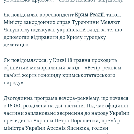
українська дружба», – сказав Мевлют Чавушоглу.
Як повідомляє кореспондент
Крим.Реалії
, також
Міністр закордонних справ Туреччини Мевлют
Чавушоглу подякував українській владі за те, що
допомогли відправити до Криму турецьку
делегацію.
Як повідомлялося, у Києві 18 травня проходить
офіційний меморіальний захід – «Вечір-реквієм
пам'яті жертв геноциду кримськотатарського
народу».
Двогодинна програма вечора-реквієму, що почався
о 16:00, розділена на дві частини. Під час офіційної
частини заплановане звернення до народу України
президента України Петра Порошенка, прем'єр-
міністра України Арсенія Яценюка, голови