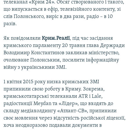
телеканал «Крим 24». Обсяг створюваного і такого,
що випускається в ефір, телевізійного контенту, зі
слів Полонського, виріс в два рази, радіо – в 10
разів.
Як повідомляли
Крим.Реалії
, під час засідання
кримського парламенту 20 травня глава Держради
Володимир Константинов закликав міністерство,
очолюване Полонським, посилити інформаційну
війну з українськими ЗМІ.
1 квітня 2015 року низка кримських ЗМІ
припинили свою роботу в Криму. Зокрема,
кримськотатарські телеканали ATR і Lale,
радіостанції Meydan та «Лідер», що входять до
складу медіахолдингу «Атлант-СВ», припинили
своє мовлення через відсутність російської ліцензії,
хоча неодноразово подавали документи в