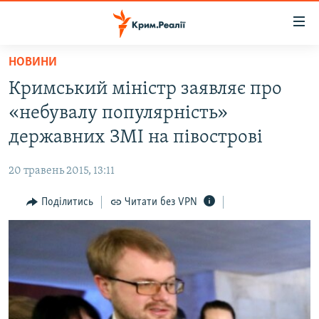
Доступність
посилання
Перейти
НОВИНИ
до
НОВИНИ
Кримський міністр заявляє про
основного
ВОДА.КРИМ
матеріалу
«небувалу популярність»
ВІДЕО ТА ФОТО
Перейти
державних ЗМІ на півострові
до
ПОЛІТИКА
основної
20 травень 2015, 13:11
БЛОГИ
навігації
Перейти
Поділитись
Читати без VPN
ПОГЛЯД
до
ІНТЕРВ'Ю
пошуку
ВСЕ ЗА ДЕНЬ
СПЕЦПРОЕКТИ
ЯК ОБІЙТИ БЛОКУВАННЯ
ДЕПОРТАЦІЯ