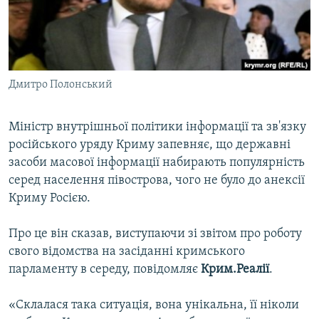
ВІДЕОУРОКИ «ELIFBE»
Русский
СВІДЧЕННЯ ОКУПАЦІЇ
Qırımtatar
УКРАЇНСЬКА ПРОБЛЕМА КРИМУ
Дмитро Полонський
ДОЛУЧАЙСЯ!
ІНФОГРАФІКА
Міністр внутрішньої політики інформації та зв'язку
російського уряду Криму запевняє, що державні
Усі сайти RFE/RL
засоби масової інформації набирають популярність
серед населення півострова, чого не було до анексії
Криму Росією.
Про це він сказав, виступаючи зі звітом про роботу
свого відомства на засіданні кримського
парламенту в середу, повідомляє
Крим.Реалії
.
«Склалася така ситуація, вона унікальна, її ніколи