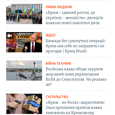
ПРАВА ЛЮДИНИ
«Крим – єдиний регіон, де
українці – меншість»: дискусія
навколо нової пам'ятної дати
ВІДЕО
Блокада без сухопутної операції:
Крим сам себе не заправить і не
прогодує | Крим.Реалії
ВІЙНА ТА КРИМ
Російська влада обіцяє закрити
морський шлях українським
БпЛА до Севастополя. Чи реально
це?
СУСПІЛЬСТВО
«Крим – не Росія»: маркетплейс
Ozon припинив прийом нових
замовлень на Кримському