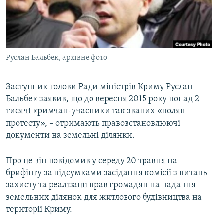
ВІДЕОУРОКИ «ELIFBE»
Русский
СВІДЧЕННЯ ОКУПАЦІЇ
Qırımtatar
УКРАЇНСЬКА ПРОБЛЕМА КРИМУ
Руслан Бальбек, архівне фото
ДОЛУЧАЙСЯ!
ІНФОГРАФІКА
Заступник голови Ради міністрів Криму Руслан
Бальбек заявив, що до вересня 2015 року понад 2
Усі сайти RFE/RL
тисячі кримчан-учасники так званих «полян
протесту», – отримають правовстановлюючі
документи на земельні ділянки.
Про це він повідомив у середу 20 травня на
брифінгу за підсумками засідання комісії з питань
захисту та реалізації прав громадян на надання
земельних ділянок для житлового будівництва на
території Криму.