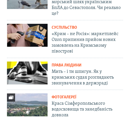
морський шлях українським
БпЛА до Севастополя. Чи реально
це?
СУСПІЛЬСТВО
«Крим – не Росія»: маркетплейс
Ozon припинив прийом нових
замовлень на Кримському
півострові
ПРАВА ЛЮДИНИ
Мить – і ти шпигун. Як у
кримських судах розглядають
звинувачення в держзраді
ФОТОГАЛЕРЕЇ
Краса Сімферопольського
водосховища та занедбаність
довкола