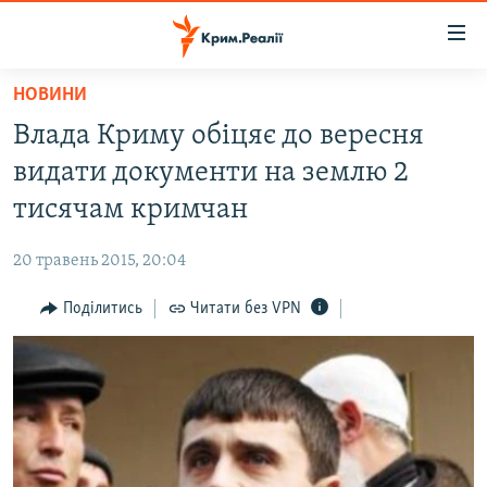
Доступність
посилання
Перейти
НОВИНИ
до
НОВИНИ
Влада Криму обіцяє до вересня
основного
ВОДА.КРИМ
матеріалу
видати документи на землю 2
ВІДЕО ТА ФОТО
Перейти
тисячам кримчан
до
ПОЛІТИКА
основної
20 травень 2015, 20:04
БЛОГИ
навігації
Перейти
Поділитись
Читати без VPN
ПОГЛЯД
до
ІНТЕРВ'Ю
пошуку
ВСЕ ЗА ДЕНЬ
СПЕЦПРОЕКТИ
ЯК ОБІЙТИ БЛОКУВАННЯ
ДЕПОРТАЦІЯ