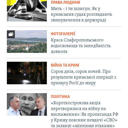
ПРАВА ЛЮДИНИ
Мить – і ти шпигун. Як у
кримських судах розглядають
звинувачення в держзраді
ФОТОГАЛЕРЕЇ
Краса Сімферопольського
водосховища та занедбаність
довкола
ВІЙНА ТА КРИМ
Сорок днів, сорок ночей. Про
результати кримської операції з
примусу Росії до миру
ПОЛІТИКА
«Короткострокова акція
перетворилася на війну на
виснаження»: Як пропаганда РФ
у Криму пояснює невдачі «СВО»
та залякує «мінними атаками»