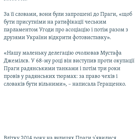
За її словами, вони були запрошені до Праги, «щоб
бути присутніми на ратифікації чеським
парламентом Угоди про асоціацію і потім разом з
друзями України відкрити фотовиставку».
«Нашу маленьку делегацію очолював Мустафа
Джемілєв. У 68-му році він виступив проти окупації
Праги радянськими танками і потім три роки
провів у радянських тюрмах: за право чехів і
словаків бути вільними», – написала Геращенко.
Влітку 2014 року на вулицях Праги з'явилися