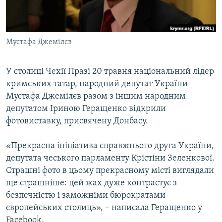
ВІДЕОУРОКИ «ELIFBE»
Русский
СВІДЧЕННЯ ОКУПАЦІЇ
Qırımtatar
Мустафа Джемілєв
УКРАЇНСЬКА ПРОБЛЕМА КРИМУ
ДОЛУЧАЙСЯ!
ІНФОГРАФІКА
У столиці Чехії Празі 20 травня національний лідер
кримських татар, народний депутат України
Мустафа Джемілєв разом з іншим народним
Усі сайти RFE/RL
депутатом Іриною Геращенко відкрили
фотовиставку, присвячену Донбасу.
«Прекрасна ініціатива справжнього друга України,
депутата чеського парламенту Крістіни Зеленкової.
Страшні фото в цьому прекрасному місті виглядали
ще страшніше: цей жах дуже контрастує з
безпечністю і заможніми бюрократами
європейських столиць», – написала Геращенко у
Facebook.