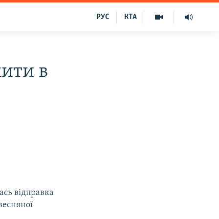
РУС
КТА
жити в
ась відправка
 весняної