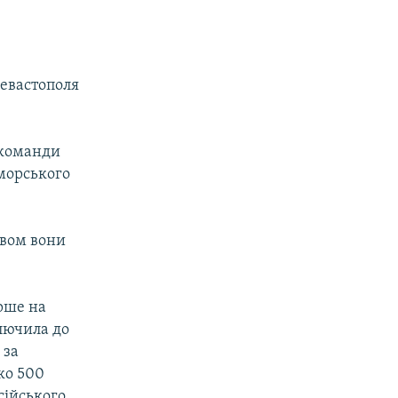
Севастополя
 команди
оморського
овом вони
ерше на
ключила до
 за
ко 500
сійського