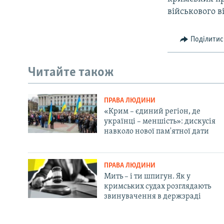
військового в
Поділитис
Читайте також
ПРАВА ЛЮДИНИ
«Крим – єдиний регіон, де
українці – меншість»: дискусія
навколо нової пам'ятної дати
ПРАВА ЛЮДИНИ
Мить – і ти шпигун. Як у
кримських судах розглядають
звинувачення в держзраді
Русский