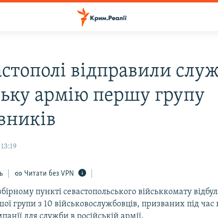
астополі відправили слу
ську армію першу групу
вників
 13:19
ь
Читати без VPN
збірному пункті севастопольського військкомату відбул
шої групи з 10 військовослужбовців, призваних під час
панії для служби в російській армії.