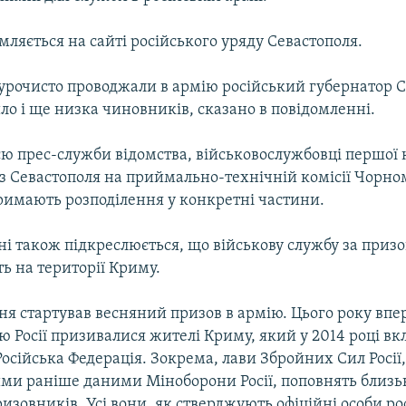
мляється на сайті російського уряду Севастополя.
урочисто проводжали в армію російський губернатор 
о і ще низка чиновників, сказано в повідомленні.
єю прес-служби відомства, військовослужбовці першої
із Севастополя на приймально-технічній комісії Чорн
тримають розподілення у конкретні частини.
ні також підкреслюється, що військову службу за приз
ь на території Криму.
вітня стартував весняний призов в армію. Цього року вп
ю Росії призивалися жителі Криму, який у 2014 році в
Російська Федерація. Зокрема, лави Збройних Сил Росії,
и раніше даними Міноборони Росії, поповнять близь
зовників. Усі вони, як стверджують офіційні особи ро