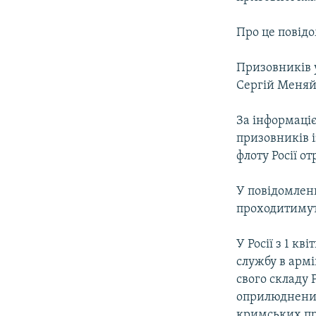
ВІДЕОУРОКИ «ELIFBE»
СВІДЧЕННЯ ОКУПАЦІЇ
Про це повідо
УКРАЇНСЬКА ПРОБЛЕМА КРИМУ
Призовників 
ІНФОГРАФІКА
Сергій Меняйл
За інформаці
призовників 
флоту Росії о
У повідомлен
проходитимут
У Росії з 1 к
службу в армі
свого складу 
оприлюдненим
кримських при