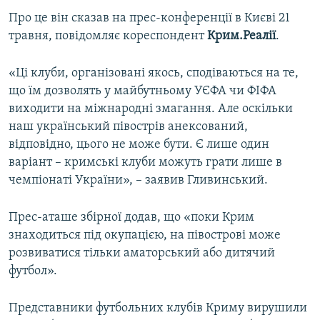
ВІДЕОУРОКИ «ELIFBE»
Про це він сказав на прес-конференції в Києві 21
Русский
травня, повідомляє кореспондент
Крим.Реалії
.
СВІДЧЕННЯ ОКУПАЦІЇ
Qırımtatar
УКРАЇНСЬКА ПРОБЛЕМА КРИМУ
«Ці клуби, організовані якось, сподіваються на те,
ДОЛУЧАЙСЯ!
що їм дозволять у майбутньому УЄФА чи ФІФА
ІНФОГРАФІКА
виходити на міжнародні змагання. Але оскільки
наш український півострів анексований,
відповідно, цього не може бути. Є лише один
Усі сайти RFE/RL
варіант – кримські клуби можуть грати лише в
чемпіонаті України», – заявив Гливинський.
Прес-аташе збірної додав, що «поки Крим
знаходиться під окупацією, на півострові може
розвиватися тільки аматорський або дитячий
футбол».
Представники футбольних клубів Криму вирушили