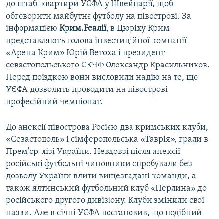
до штаб-квартири УЄФА у Швейцарії, щоб
обговорити майбутнє футболу на півострові. За
інформацією
Крим.Реалії
, в Цюріху Крим
представляють голова інвестиційної компанії
«Арена Крим» Юрій Ветоха і президент
севастопольського СКЧФ Олександр Красильников.​ ​
Перед поїздкою вони висловили надію на те, що
УЄФА дозволить проводити на півострові
професійний чемпіонат.​
До анексії півострова Росією два кримських клуби,
«Севастополь» і сімферопольська «Таврія», грали в
Прем'єр-лізі України. Невдовзі після анексії
російські футбольні чиновники спробували без
дозволу України влити вищезгадані команди, а
також ялтинський футбольний клуб «Перлина» до
російського другого дивізіону. Клуби змінили свої
назви. Але в січні УЄФА постановив, що подібний