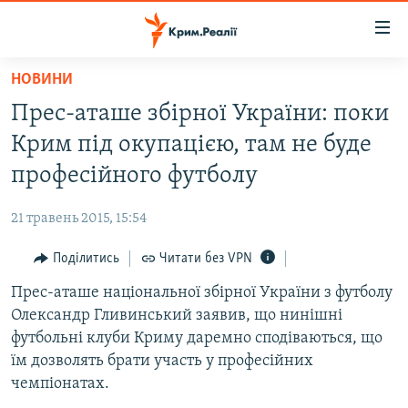
Доступність
посилання
Перейти
НОВИНИ
до
НОВИНИ
Прес-аташе збірної України: поки
основного
ВОДА.КРИМ
матеріалу
Крим під окупацією, там не буде
ВІДЕО ТА ФОТО
Перейти
професійного футболу
до
ПОЛІТИКА
основної
21 травень 2015, 15:54
БЛОГИ
навігації
Перейти
Поділитись
Читати без VPN
ПОГЛЯД
до
Прес-аташе національної збірної України з футболу
ІНТЕРВ'Ю
пошуку
Олександр Гливинський заявив, що нинішні
ВСЕ ЗА ДЕНЬ
футбольні клуби Криму даремно сподіваються, що
СПЕЦПРОЕКТИ
їм дозволять брати участь у професійних
чемпіонатах.
ЯК ОБІЙТИ БЛОКУВАННЯ
ДЕПОРТАЦІЯ