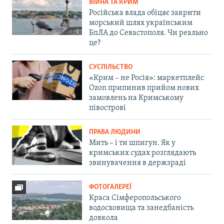
ВІЙНА ТА КРИМ
Російська влада обіцяє закрити
морський шлях українським
БпЛА до Севастополя. Чи реально
це?
СУСПІЛЬСТВО
«Крим – не Росія»: маркетплейс
Ozon припинив прийом нових
замовлень на Кримському
півострові
ПРАВА ЛЮДИНИ
Мить – і ти шпигун. Як у
кримських судах розглядають
звинувачення в держзраді
ФОТОГАЛЕРЕЇ
Краса Сімферопольського
водосховища та занедбаність
довкола