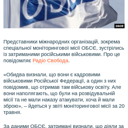
ВІДЕОУРОКИ «ELIFBE»
Русский
СВІДЧЕННЯ ОКУПАЦІЇ
Qırımtatar
УКРАЇНСЬКА ПРОБЛЕМА КРИМУ
ДОЛУЧАЙСЯ!
ІНФОГРАФІКА
Представники міжнародних організацій, зокрема
спеціальної моніторингової місії ОБСЄ, зустрілись
із затриманими російськими військовими. Про це
повідомляє
Радіо Свобода
.
Усі сайти RFE/RL
«Обидва визнали, що вони є кадровими
військовими Російської Федерації, а один з них
повідомив, що отримав там військову освіту. Але
вони наполягають, що були на розвідувальній
місії та не мали наказу атакувати, хоча й мали
зброю», – йдеться у звіті моніторингової місії за 20
травня.
За даними ОБСЄ, затримані визнали, що діяли за