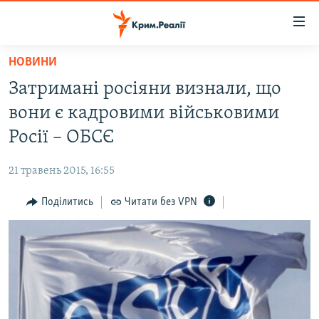
Доступність
посилання
Перейти
НОВИНИ
до
НОВИНИ
Затримані росіяни визнали, що
основного
ВОДА.КРИМ
матеріалу
вони є кадровими військовими
ВІДЕО ТА ФОТО
Перейти
Росії – ОБСЄ
до
ПОЛІТИКА
основної
21 травень 2015, 16:55
БЛОГИ
навігації
Перейти
Поділитись
Читати без VPN
ПОГЛЯД
до
ІНТЕРВ'Ю
пошуку
ВСЕ ЗА ДЕНЬ
СПЕЦПРОЕКТИ
ЯК ОБІЙТИ БЛОКУВАННЯ
ДЕПОРТАЦІЯ