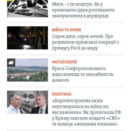
Мить – і ти шпигун. Як у
кримських судах розглядають
звинувачення в держзраді
ВІЙНА ТА КРИМ
Сорок днів, сорок ночей. Про
результати кримської операції з
примусу Росії до миру
ФОТОГАЛЕРЕЇ
Краса Сімферопольського
водосховища та занедбаність
довкола
ПОЛІТИКА
«Короткострокова акція
перетворилася на війну на
виснаження»: Як пропаганда РФ
у Криму пояснює невдачі «СВО»
та залякує «мінними атаками»