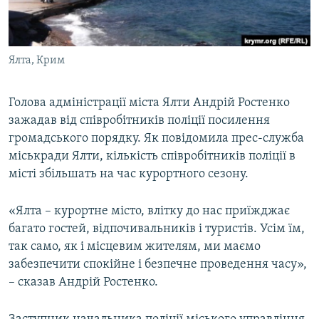
ВІДЕОУРОКИ «ELIFBE»
Русский
СВІДЧЕННЯ ОКУПАЦІЇ
Qırımtatar
Ялта, Крим
УКРАЇНСЬКА ПРОБЛЕМА КРИМУ
ДОЛУЧАЙСЯ!
ІНФОГРАФІКА
Голова адміністрації міста Ялти Андрій Ростенко
зажадав від співробітників поліції посилення
громадського порядку. Як повідомила прес-служба
Усі сайти RFE/RL
міськради Ялти, кількість співробітників поліції в
місті збільшать на час курортного сезону.
«Ялта – курортне місто, влітку до нас приїжджає
багато гостей, відпочивальників і туристів. Усім їм,
так само, як і місцевим жителям, ми маємо
забезпечити спокійне і безпечне проведення часу»,
– сказав Андрій Ростенко.