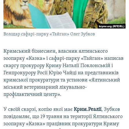
ВІДЕОУРОКИ «ELIFBE»
Русский
СВІДЧЕННЯ ОКУПАЦІЇ
Qırımtatar
УКРАЇНСЬКА ПРОБЛЕМА КРИМУ
Володар сафарі-парку «Тайган» Олег Зубков
ДОЛУЧАЙСЯ!
ІНФОГРАФІКА
Кримський бізнесмен, власник ялтинського
зоопарку «Казка» і сафарі-парку «Тайган» написав
Усі сайти RFE/RL
скаргу прокурору Криму Наталії Поклонській і
Генпрокурору Росії Юрію Чайці на представників
кримської прокуратури та установи «Ялтинський
міський ветеринарний лікувально-
профілактичний центр».
У своїй скарзі, копію якої має
Крим.Реалії
, Зубков
повідомляє, що 19 травня на території Ялтинського
зоопарку «Казка» працівник прокуратури Криму