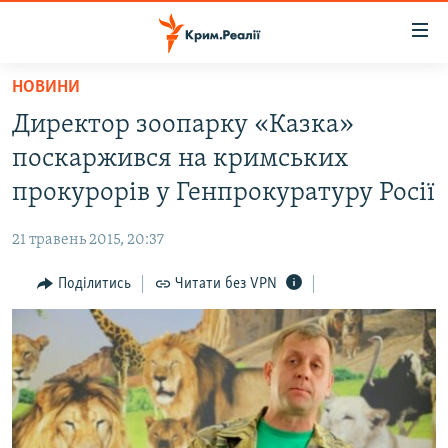
Доступність
посилання
Перейти
НОВИНИ
до
НОВИНИ
Директор зоопарку «Казка»
основного
ВОДА.КРИМ
матеріалу
поскаржився на кримських
ВІДЕО ТА ФОТО
Перейти
прокурорів у Генпрокуратуру Росії
до
ПОЛІТИКА
основної
21 травень 2015, 20:37
БЛОГИ
навігації
Перейти
Поділитись
Читати без VPN
ПОГЛЯД
до
ІНТЕРВ'Ю
пошуку
ВСЕ ЗА ДЕНЬ
СПЕЦПРОЕКТИ
ЯК ОБІЙТИ БЛОКУВАННЯ
ДЕПОРТАЦІЯ