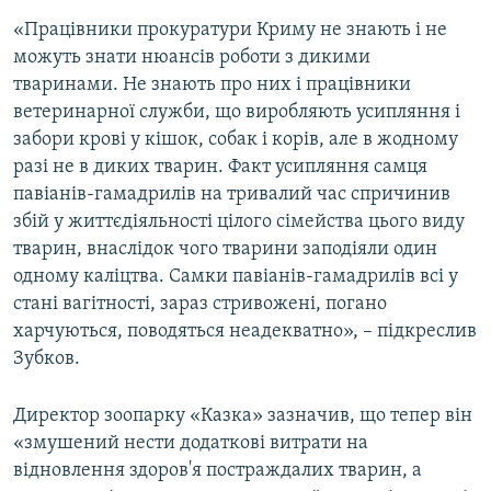
«Працівники прокуратури Криму не знають і не
можуть знати нюансів роботи з дикими
тваринами. Не знають про них і працівники
ветеринарної служби, що виробляють усипляння і
забори крові у кішок, собак і корів, але в жодному
разі не в диких тварин. Факт усипляння самця
павіанів-гамадрилів на тривалий час спричинив
збій у життєдіяльності цілого сімейства цього виду
тварин, внаслідок чого тварини заподіяли один
одному каліцтва. Самки павіанів-гамадрилів всі у
стані вагітності, зараз стривожені, погано
харчуються, поводяться неадекватно», – підкреслив
Зубков.
Директор зоопарку «Казка» зазначив, що тепер він
«змушений нести додаткові витрати на
відновлення здоров'я постраждалих тварин, а