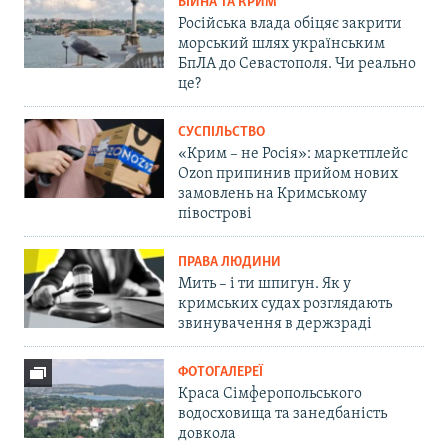
ВІЙНА ТА КРИМ
Російська влада обіцяє закрити
морський шлях українським
БпЛА до Севастополя. Чи реально
це?
СУСПІЛЬСТВО
«Крим – не Росія»: маркетплейс
Ozon припинив прийом нових
замовлень на Кримському
півострові
ПРАВА ЛЮДИНИ
Мить – і ти шпигун. Як у
кримських судах розглядають
звинувачення в держзраді
ФОТОГАЛЕРЕЇ
Краса Сімферопольського
водосховища та занедбаність
довкола