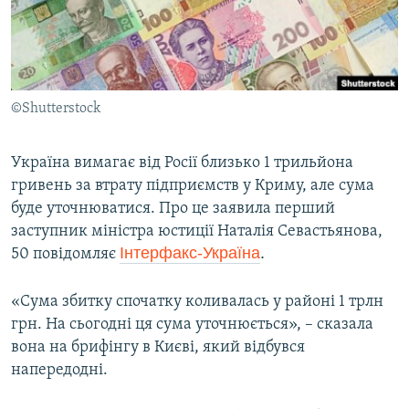
ВІДЕОУРОКИ «ELIFBE»
Русский
СВІДЧЕННЯ ОКУПАЦІЇ
Qırımtatar
УКРАЇНСЬКА ПРОБЛЕМА КРИМУ
©Shutterstock
ДОЛУЧАЙСЯ!
ІНФОГРАФІКА
Україна вимагає від Росії близько 1 трильйона
гривень за втрату підприємств у Криму, але сума
Усі сайти RFE/RL
буде уточнюватися. Про це заявила перший
заступник міністра юстиції Наталія Севастьянова,
Інтерфакс-Україна
.
50 повідомляє
«Сума збитку спочатку коливалась у районі 1 трлн
грн. На сьогодні ця сума уточнюється», – сказала
вона на брифінгу в Києві, який відбувся
напередодні.