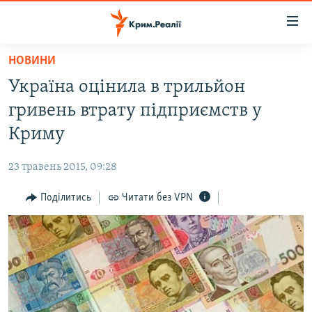
Доступність
посилання
Перейти
НОВИНИ
до
НОВИНИ
Україна оцінила в трильйон
основного
ВОДА.КРИМ
матеріалу
гривень втрату підприємств у
ВІДЕО ТА ФОТО
Перейти
Криму
до
ПОЛІТИКА
основної
23 травень 2015, 09:28
БЛОГИ
навігації
Перейти
Поділитись
Читати без VPN
ПОГЛЯД
до
ІНТЕРВ'Ю
пошуку
ВСЕ ЗА ДЕНЬ
СПЕЦПРОЕКТИ
ЯК ОБІЙТИ БЛОКУВАННЯ
ДЕПОРТАЦІЯ