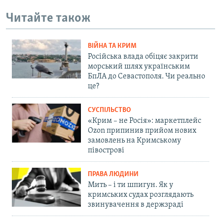
Читайте також
ВІЙНА ТА КРИМ
Російська влада обіцяє закрити
морський шлях українським
БпЛА до Севастополя. Чи реально
це?
СУСПІЛЬСТВО
«Крим – не Росія»: маркетплейс
Ozon припинив прийом нових
замовлень на Кримському
півострові
ПРАВА ЛЮДИНИ
Мить – і ти шпигун. Як у
кримських судах розглядають
звинувачення в держзраді