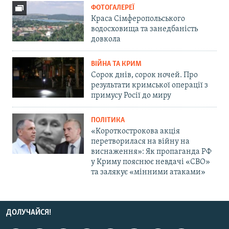
ФОТОГАЛЕРЕЇ
Краса Сімферопольського
водосховища та занедбаність
довкола
ВІЙНА ТА КРИМ
Сорок днів, сорок ночей. Про
результати кримської операції з
примусу Росії до миру
ПОЛІТИКА
«Короткострокова акція
перетворилася на війну на
виснаження»: Як пропаганда РФ
у Криму пояснює невдачі «СВО»
та залякує «мінними атаками»
ДОЛУЧАЙСЯ!