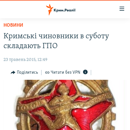
Доступність
посилання
Перейти
НОВИНИ
до
НОВИНИ
Кримські чиновники в суботу
основного
ВОДА.КРИМ
матеріалу
складають ГПО
ВІДЕО ТА ФОТО
Перейти
до
23 травень 2015, 12:49
ПОЛІТИКА
основної
БЛОГИ
Поділитись
Читати без VPN
навігації
Перейти
ПОГЛЯД
до
ІНТЕРВ'Ю
пошуку
ВСЕ ЗА ДЕНЬ
СПЕЦПРОЕКТИ
ЯК ОБІЙТИ БЛОКУВАННЯ
ДЕПОРТАЦІЯ