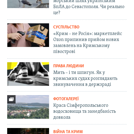
морський шлях українським
БпЛА до Севастополя. Чи реально
це?
СУСПІЛЬСТВО
«Крим – не Росія»: маркетплейс
Ozon припинив прийом нових
замовлень на Кримському
півострові
ПРАВА ЛЮДИНИ
Мить – і ти шпигун. Як у
кримських судах розглядають
звинувачення в держзраді
ФОТОГАЛЕРЕЇ
Краса Сімферопольського
водосховища та занедбаність
довкола
ВІЙНА ТА КРИМ