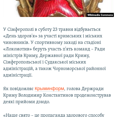
ВІДЕОУРОКИ «ELIFBE»
Русский
СВІДЧЕННЯ ОКУПАЦІЇ
Qırımtatar
УКРАЇНСЬКА ПРОБЛЕМА КРИМУ
У Сімферополі в суботу 23 травня відбувається
ДОЛУЧАЙСЯ!
ІНФОГРАФІКА
«День здоров'я» за участі кримських і міських
чиновників. У спортивному заході на стадіоні
«Локомотив» беруть участь п'ять команд – Ради
міністрів Криму, Державної ради Криму,
Усі сайти RFE/RL
Сімферопольської і Судакської міських
адміністрацій, а також Чорноморської районної
адміністрації.
Крыминформ
,
Як повідомляє
голова Держради
Криму Володимир Константинов продемонстрував
деякі прийоми дзюдо.
«Наше свято – це пропаганда здорового способу