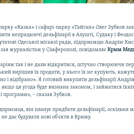
арку «Казка» і сафарі-парку «Тайган» Олег Зубков за
ити непрацюючі дельфінарії в Алушті, Судаку і Феодосі
утатові Одеської міської ради, підприємцю Андрію Кис
азав журналістам у Сімферополі, повідомляє
Крым Мед
аріям так і не дали відкритися, штучно створюючи пе
кий вирішив їх продати, у нього їх не купують, кажуть
но і відібрано». Я готовий викупити дельфінарії Андрі
 якщо ця угода буде визнана законом, і займатися їхн
і програми», – сказав Зубков.
дприємця, він планує придбати дельфінарії, оскільки м
 не дає будувати нові об'єкти в Криму.