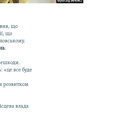
явив, що
ї, що
ловському.
иа
.
решкоди.
: «це все буде
я
ім розвитком
ісцева влада