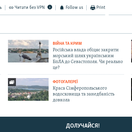
ь
Читати без VPN
Follow us
Print
ВІЙНА ТА КРИМ
Російська влада обіцяє закрити
морський шлях українським
БпЛА до Севастополя. Чи реально
це?
ФОТОГАЛЕРЕЇ
Краса Сімферопольського
водосховища та занедбаність
довкола
ДОЛУЧАЙСЯ!