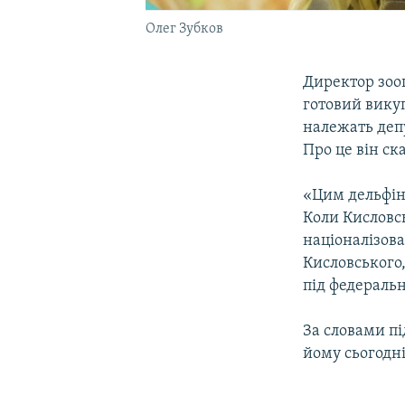
Олег Зубков
Директор зооп
готовий викуп
належать деп
Про це він ск
«Цим дельфін
Коли Кисловсь
націоналізова
Кисловського,
під федеральн
За словами пі
йому сьогодні