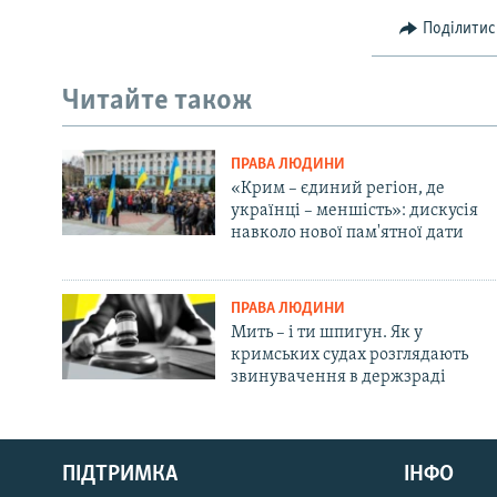
Поділитис
Читайте також
ПРАВА ЛЮДИНИ
«Крим – єдиний регіон, де
українці – меншість»: дискусія
навколо нової пам'ятної дати
ПРАВА ЛЮДИНИ
Мить – і ти шпигун. Як у
кримських судах розглядають
звинувачення в держзраді
Русский
ПІДТРИМКА
ІНФО
Qırımtatar