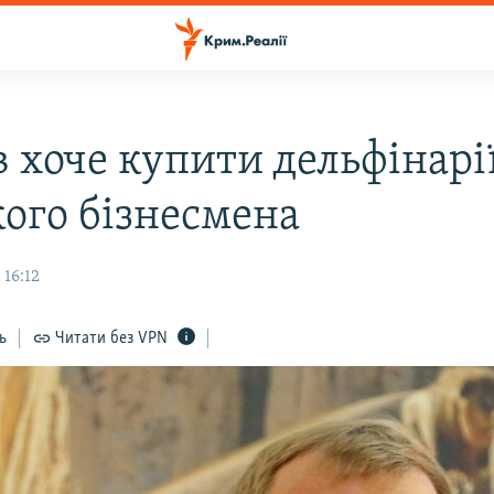
 хоче купити дельфінарії
кого бізнесмена
 16:12
ь
Читати без VPN