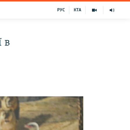
РУС
КТА
 в