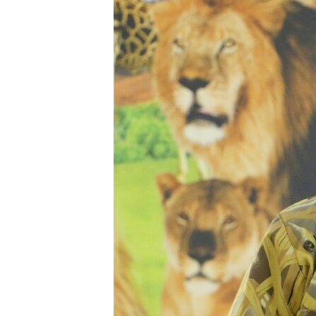
ВІДЕОУРОКИ «ELIFBE»
СВІДЧЕННЯ ОКУПАЦІЇ
УКРАЇНСЬКА ПРОБЛЕМА КРИМУ
ІНФОГРАФІКА