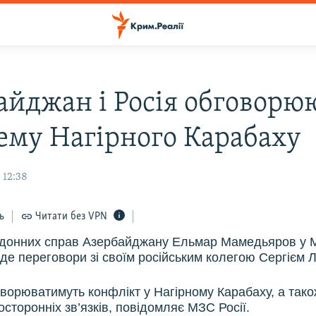
айджан і Росія обговорю
ему Нагірного Карабаху
 12:38
ь
Читати без VPN
ордонних справ Азербайджану Ельмар Мамедьяров у 
де переговори зі своїм російським колегою Сергієм 
ворюватимуть конфлікт у Нагірному Карабаху, а так
сторонніх зв’язків, повідомляє МЗС Росії.