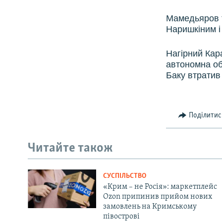
ВІДЕОУРОКИ «ELIFBE»
Мамедьяров т
СВІДЧЕННЯ ОКУПАЦІЇ
Наришкіним і
УКРАЇНСЬКА ПРОБЛЕМА КРИМУ
Нагірний Кар
ІНФОГРАФІКА
автономна об
Баку втратив 
Поділитис
Читайте також
СУСПІЛЬСТВО
«Крим – не Росія»: маркетплейс
Ozon припинив прийом нових
замовлень на Кримському
півострові