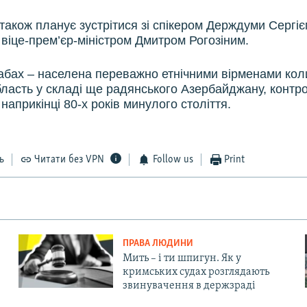
акож планує зустрітися зі спікером Держдуми Сергі
 віце-прем’єр-міністром Дмитром Рогозіним.
абах – населена переважно етнічними вірменами ко
ласть у складі ще радянського Азербайджану, контр
наприкінці 80-х років минулого століття.
ь
Читати без VPN
Follow us
Print
ПРАВА ЛЮДИНИ
Мить – і ти шпигун. Як у
кримських судах розглядають
звинувачення в держзраді