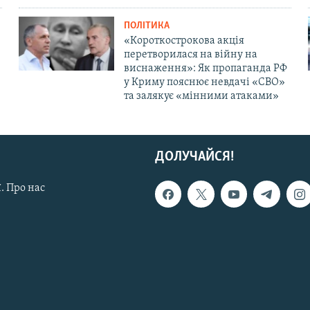
ПОЛІТИКА
«Короткострокова акція
перетворилася на війну на
виснаження»: Як пропаганда РФ
у Криму пояснює невдачі «СВО»
та залякує «мінними атаками»
ДОЛУЧАЙСЯ!
. Про нас