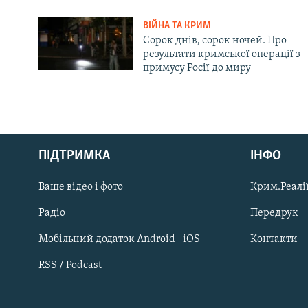
ВІЙНА ТА КРИМ
Сорок днів, сорок ночей. Про
результати кримської операції з
примусу Росії до миру
Русский
Qırımtatar
ПІДТРИМКА
ІНФО
Ваше відео і фото
Крим.Реалії
ДОЛУЧАЙСЯ!
Радіо
Передрук
Мобільний додаток Android | iOS
Контакти
RSS / Podcast
Усі сайти RFE/RL