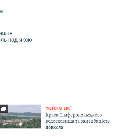
єм
лишня
оль над якою
ФОТОГАЛЕРЕЇ
Краса Сімферопольського
водосховища та занедбаність
довкола