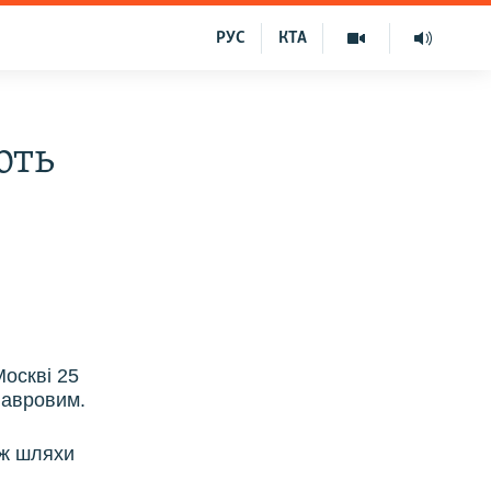
РУС
КТА
ють
Москві
25
Лавровим.
ож шляхи