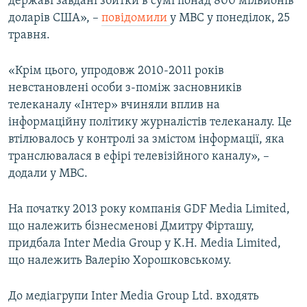
державі завдані збитки в сумі понад 800 мільйонів
доларів США», –
повідомили
у МВС у понеділок, 25
травня.
«Крім цього, упродовж 2010-2011 років
невстановлені особи з-поміж засновників
телеканалу «Інтер» вчиняли вплив на
інформаційну політику журналістів телеканалу. Це
втілювалось у контролі за змістом інформації, яка
транслювалася в ефірі телевізійного каналу», –
додали у МВС.
На початку 2013 року компанія GDF Media Limited,
що належить бiзнесменовi Дмитру Фiрташу,
придбала Inter Media Group у K.H. Media Limited,
що належить Валерiю Хорошковському.
До медiагрупи Inter Mediа Group Ltd. входять