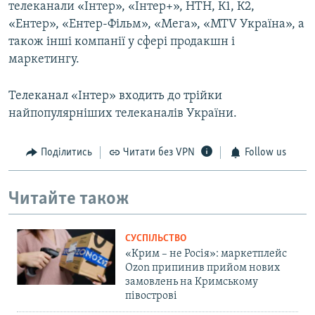
телеканали «Iнтер», «Iнтер+», НТН, К1, К2,
«Ентер», «Ентер-Фiльм», «Мега», «MTV Україна», а
також iншi компанiї у сферi продакшн i
маркетингу.
Телеканал «Iнтер» входить до трiйки
найпопулярнiших телеканалiв України.
Поділитись
Читати без VPN
Follow us
Читайте також
СУСПІЛЬСТВО
«Крим – не Росія»: маркетплейс
Ozon припинив прийом нових
замовлень на Кримському
півострові