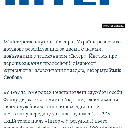
ВІДЕОУРОКИ «ELIFBE»
Русский
СВІДЧЕННЯ ОКУПАЦІЇ
Qırımtatar
УКРАЇНСЬКА ПРОБЛЕМА КРИМУ
ДОЛУЧАЙСЯ!
ІНФОГРАФІКА
Міністерство внутрішніх справ України розпочало
досудове розслідування за двома фактами,
пов’язаними з телеканалом «Інтер». Йдеться про
Усі сайти RFE/RL
перешкоджання професійній діяльності
журналістів і зловживання владою, інформує
Радіо
Свобода
.
«У 1997 та 1999 роках невстановлені службові особи
Фонду державного майна України, зловживаючи
своїм службовим становищем, здійснили
незаконну передачу у приватну власність 20%
акцій телеканалу «Інтер». У результаті цього