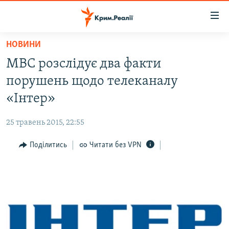
Доступність
посилання
Перейти
НОВИНИ
до
НОВИНИ
МВС розслідує два факти
основного
ВОДА.КРИМ
матеріалу
порушень щодо телеканалу
ВІДЕО ТА ФОТО
Перейти
«Інтер»
до
ПОЛІТИКА
основної
25 травень 2015, 22:55
БЛОГИ
навігації
Перейти
Поділитись
Читати без VPN
ПОГЛЯД
до
ІНТЕРВ'Ю
пошуку
ВСЕ ЗА ДЕНЬ
СПЕЦПРОЕКТИ
ЯК ОБІЙТИ БЛОКУВАННЯ
ДЕПОРТАЦІЯ