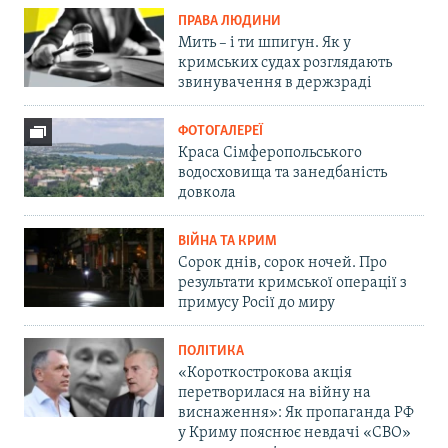
ПРАВА ЛЮДИНИ
Мить – і ти шпигун. Як у
кримських судах розглядають
звинувачення в держзраді
ФОТОГАЛЕРЕЇ
Краса Сімферопольського
водосховища та занедбаність
довкола
ВІЙНА ТА КРИМ
Сорок днів, сорок ночей. Про
результати кримської операції з
примусу Росії до миру
ПОЛІТИКА
«Короткострокова акція
перетворилася на війну на
виснаження»: Як пропаганда РФ
у Криму пояснює невдачі «СВО»