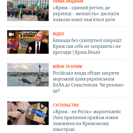
ПРАВА ЛЮДИНИ
«Крим – єдиний регіон, де
українці – меншість»: дискусія
навколо нової пам'ятної дати
ВІДЕО
Блокада без сухопутної операції:
Крим сам себе не заправить і не
прогодує | Крим.Реалії
ВІЙНА ТА КРИМ
Російська влада обіцяє закрити
морський шлях українським
БпЛА до Севастополя. Чи реально
це?
СУСПІЛЬСТВО
«Крим – не Росія»: маркетплейс
Ozon припинив прийом нових
замовлень на Кримському
півострові