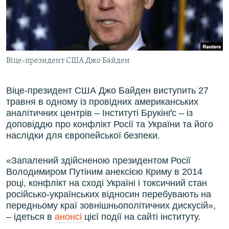
ВІДЕОУРОКИ «ELIFBE»
Русский
СВІДЧЕННЯ ОКУПАЦІЇ
Qırımtatar
УКРАЇНСЬКА ПРОБЛЕМА КРИМУ
Віце-президент США Джо Байден
ДОЛУЧАЙСЯ!
ІНФОГРАФІКА
Віце-президент США Джо Байден виступить 27
травня в одному із провідних американських
Усі сайти RFE/RL
аналітичних центрів – Інституті Брукінґс – із
доповіддю про конфлікт Росії та України та його
наслідки для європейської безпеки.
«Запалений здійсненою президентом Росії
Володимиром Путіним анексією Криму в 2014
році, конфлікт на сході Україні і токсичний стан
російсько-українських відносин перебувають на
передньому краї зовнішньополітичних дискусій»,
– ідеться в
анонсі
цієї події на сайті інституту.