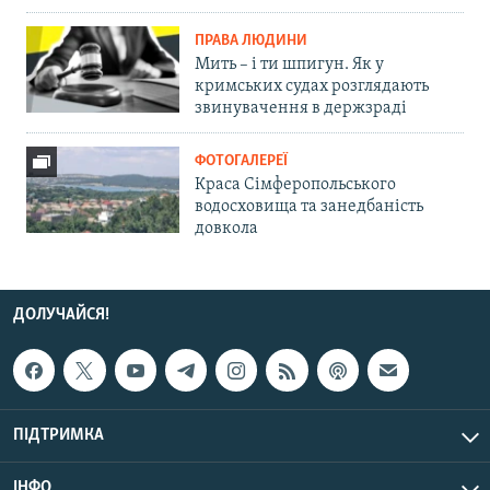
ПРАВА ЛЮДИНИ
Мить – і ти шпигун. Як у
кримських судах розглядають
звинувачення в держзраді
ФОТОГАЛЕРЕЇ
Краса Сімферопольського
водосховища та занедбаність
довкола
ДОЛУЧАЙСЯ!
ПІДТРИМКА
ІНФО