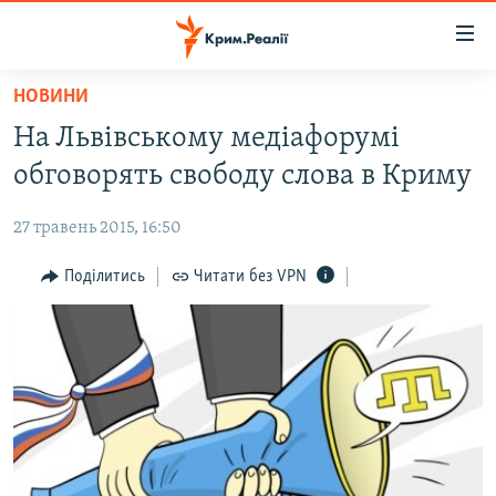
Доступність
посилання
Перейти
НОВИНИ
до
НОВИНИ
На Львівському медіафорумі
основного
ВОДА.КРИМ
матеріалу
обговорять свободу слова в Криму
ВІДЕО ТА ФОТО
Перейти
до
27 травень 2015, 16:50
ПОЛІТИКА
основної
БЛОГИ
Поділитись
Читати без VPN
навігації
Перейти
ПОГЛЯД
до
ІНТЕРВ'Ю
пошуку
ВСЕ ЗА ДЕНЬ
СПЕЦПРОЕКТИ
ЯК ОБІЙТИ БЛОКУВАННЯ
ДЕПОРТАЦІЯ