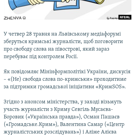
ВІДЕОУРОКИ «ELIFBE»
Русский
СВІДЧЕННЯ ОКУПАЦІЇ
Qırımtatar
УКРАЇНСЬКА ПРОБЛЕМА КРИМУ
У четвер 28 травня на Львівському медіафорумі
ДОЛУЧАЙСЯ!
ІНФОГРАФІКА
зберуться кримські журналісти, щоб поговорити
про свободу слова на півострові, який зараз
перебуває під контролем Росії.
Усі сайти RFE/RL
Як повідомляє Мінінформполітікі України, дискусія
– «(Не) свобода слова по-кримськи» проходитиме
за підтримки громадської ініціативи «КримSOS».
Згідно з анонсом міністерства, у заході візьмуть
участь журналісти з Криму Севгіль Мусаєва-
Боровик («Українська правда»), Осман Пашаєв
(«Громадське.Крим»), Валентина Самар («Центр
журналістських розслідувань») і Аліме Алієва