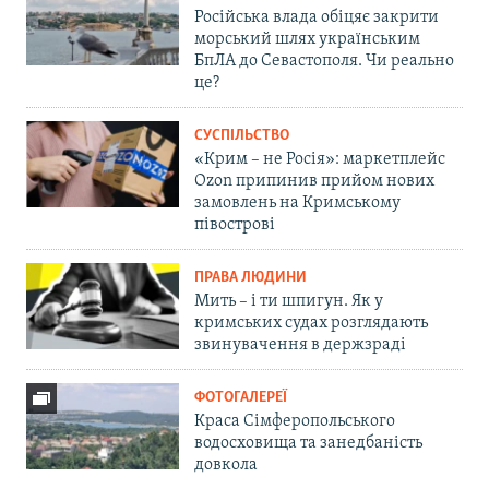
Російська влада обіцяє закрити
морський шлях українським
БпЛА до Севастополя. Чи реально
це?
СУСПІЛЬСТВО
«Крим – не Росія»: маркетплейс
Ozon припинив прийом нових
замовлень на Кримському
півострові
ПРАВА ЛЮДИНИ
Мить – і ти шпигун. Як у
кримських судах розглядають
звинувачення в держзраді
ФОТОГАЛЕРЕЇ
Краса Сімферопольського
водосховища та занедбаність
довкола