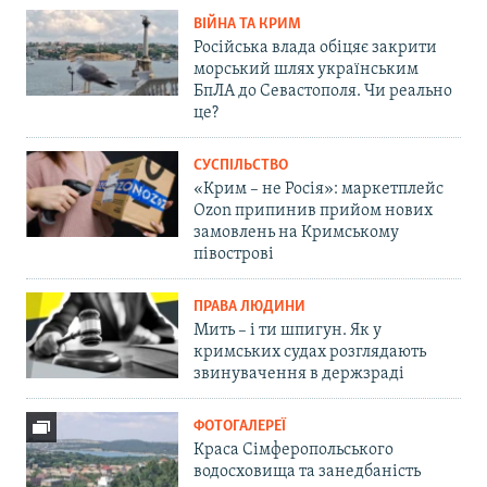
ВІЙНА ТА КРИМ
Російська влада обіцяє закрити
морський шлях українським
БпЛА до Севастополя. Чи реально
це?
СУСПІЛЬСТВО
«Крим – не Росія»: маркетплейс
Ozon припинив прийом нових
замовлень на Кримському
півострові
ПРАВА ЛЮДИНИ
Мить – і ти шпигун. Як у
кримських судах розглядають
звинувачення в держзраді
ФОТОГАЛЕРЕЇ
Краса Сімферопольського
водосховища та занедбаність