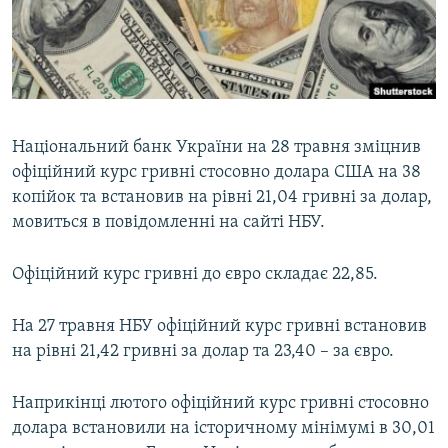
ВІДЕОУРОКИ «ELIFBE»
Русский
СВІДЧЕННЯ ОКУПАЦІЇ
Qırımtatar
УКРАЇНСЬКА ПРОБЛЕМА КРИМУ
ДОЛУЧАЙСЯ!
ІНФОГРАФІКА
Національний банк України на 28 травня зміцнив
офіційний курс гривні стосовно долара США на 38
копійок та встановив на рівні 21,04 гривні за долар,
Усі сайти RFE/RL
мовиться в повідомленні на сайті НБУ.
Офіційний курс гривні до євро складає 22,85.
На 27 травня НБУ офіційний курс гривні встановив
на рівні 21,42 гривні за долар та 23,40 – за євро.
Наприкінці лютого офіційний курс гривні стосовно
долара встановили на історичному мінімумі в 30,01