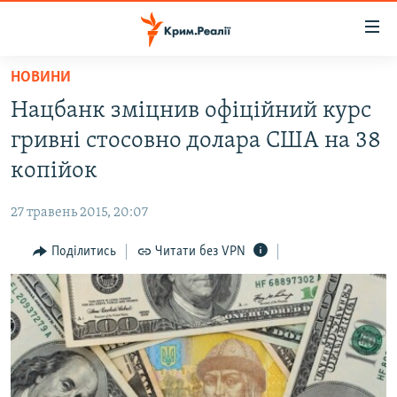
Доступність
посилання
Перейти
НОВИНИ
до
НОВИНИ
Нацбанк зміцнив офіційний курс
основного
ВОДА.КРИМ
матеріалу
гривні стосовно долара США на 38
ВІДЕО ТА ФОТО
Перейти
копійок
до
ПОЛІТИКА
основної
27 травень 2015, 20:07
БЛОГИ
навігації
Перейти
Поділитись
Читати без VPN
ПОГЛЯД
до
ІНТЕРВ'Ю
пошуку
ВСЕ ЗА ДЕНЬ
СПЕЦПРОЕКТИ
ЯК ОБІЙТИ БЛОКУВАННЯ
ДЕПОРТАЦІЯ