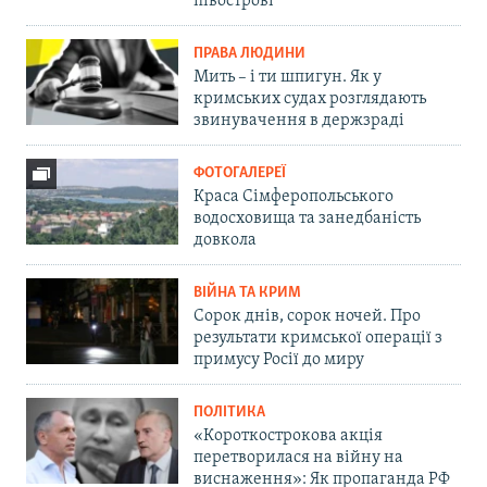
півострові
ПРАВА ЛЮДИНИ
Мить – і ти шпигун. Як у
кримських судах розглядають
звинувачення в держзраді
ФОТОГАЛЕРЕЇ
Краса Сімферопольського
водосховища та занедбаність
довкола
ВІЙНА ТА КРИМ
Сорок днів, сорок ночей. Про
результати кримської операції з
примусу Росії до миру
ПОЛІТИКА
«Короткострокова акція
перетворилася на війну на
виснаження»: Як пропаганда РФ