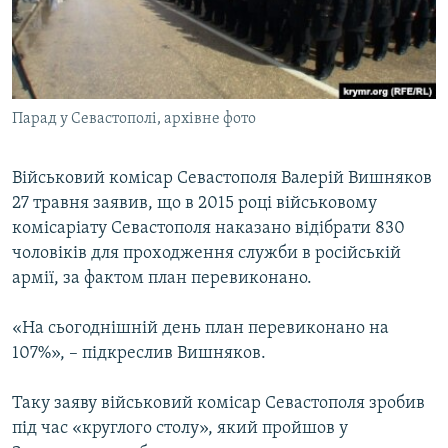
ВІДЕОУРОКИ «ELIFBE»
Русский
СВІДЧЕННЯ ОКУПАЦІЇ
Qırımtatar
УКРАЇНСЬКА ПРОБЛЕМА КРИМУ
Парад у Севастополі, архівне фото
ДОЛУЧАЙСЯ!
ІНФОГРАФІКА
Військовий комісар Севастополя Валерій Вишняков
27 травня заявив, що в 2015 році військовому
Усі сайти RFE/RL
комісаріату Севастополя наказано відібрати 830
чоловіків для проходження служби в російській
армії, за фактом план перевиконано.
«На сьогоднішній день план перевиконано на
107%», – підкреслив Вишняков.
Таку заяву військовий комісар Севастополя зробив
під час «круглого столу», який пройшов у