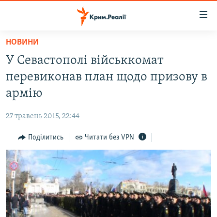
Доступність
посилання
Перейти
НОВИНИ
до
НОВИНИ
У Севастополі військкомат
основного
ВОДА.КРИМ
матеріалу
перевиконав план щодо призову в
ВІДЕО ТА ФОТО
Перейти
армію
до
ПОЛІТИКА
основної
27 травень 2015, 22:44
БЛОГИ
навігації
Перейти
Поділитись
Читати без VPN
ПОГЛЯД
до
ІНТЕРВ'Ю
пошуку
ВСЕ ЗА ДЕНЬ
СПЕЦПРОЕКТИ
ЯК ОБІЙТИ БЛОКУВАННЯ
ДЕПОРТАЦІЯ