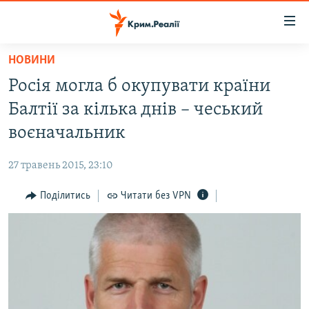
Доступність
посилання
Перейти
НОВИНИ
до
НОВИНИ
Росія могла б окупувати країни
основного
ВОДА.КРИМ
матеріалу
Балтії за кілька днів – чеський
ВІДЕО ТА ФОТО
Перейти
воєначальник
до
ПОЛІТИКА
основної
27 травень 2015, 23:10
БЛОГИ
навігації
Перейти
Поділитись
Читати без VPN
ПОГЛЯД
до
ІНТЕРВ'Ю
пошуку
ВСЕ ЗА ДЕНЬ
СПЕЦПРОЕКТИ
ЯК ОБІЙТИ БЛОКУВАННЯ
ДЕПОРТАЦІЯ