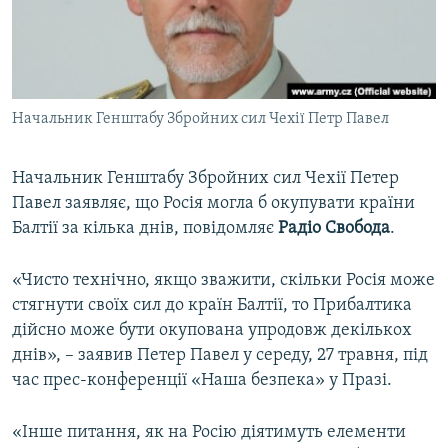
ВІДЕОУРОКИ «ELIFBE»
Русский
СВІДЧЕННЯ ОКУПАЦІЇ
Qırımtatar
УКРАЇНСЬКА ПРОБЛЕМА КРИМУ
Начальник Генштабу Збройних сил Чехії Петр Павел
ДОЛУЧАЙСЯ!
ІНФОГРАФІКА
Начальник Генштабу Збройних сил Чехії Петер
Павел заявляє, що Росія могла б окупувати країни
Усі сайти RFE/RL
Балтії за кілька днів, повідомляє
Радіо Свобода
.
«Чисто технічно, якщо зважити, скільки Росія може
стягнути своїх сил до країн Балтії, то Прибалтика
дійсно може бути окупована упродовж декількох
днів», – заявив Петер Павел у середу, 27 травня, під
час прес-конференції «Наша безпека» у Празі.
«Інше питання, як на Росію діятимуть елементи