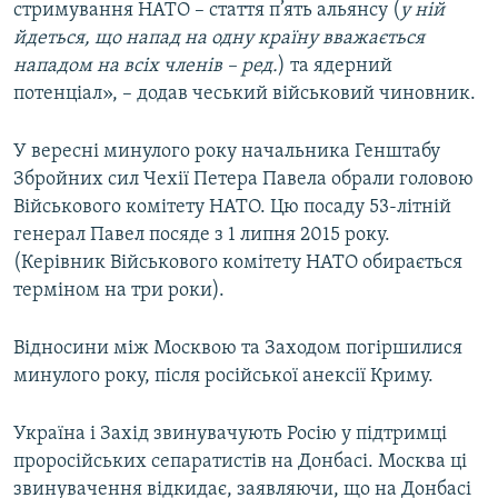
стримування НАТО – стаття п’ять альянсу (
у ній
йдеться, що напад на одну країну вважається
нападом на всіх членів – ред.
) та ядерний
потенціал», – додав чеський військовий чиновник.
У вересні минулого року начальника Генштабу
Збройних сил Чехії Петера Павела обрали головою
Військового комітету НАТО. Цю посаду 53-літній
генерал Павел посяде з 1 липня 2015 року.
(Керівник Військового комітету НАТО обирається
терміном на три роки).
Відносини між Москвою та Заходом погіршилися
минулого року, після російської анексії Криму.
Україна і Захід звинувачують Росію у підтримці
проросійських сепаратистів на Донбасі. Москва ці
звинувачення відкидає, заявляючи, що на Донбасі