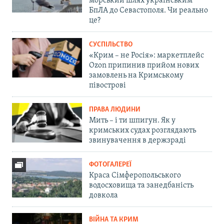
морський шлях українським
БпЛА до Севастополя. Чи реально
це?
СУСПІЛЬСТВО
«Крим – не Росія»: маркетплейс
Ozon припинив прийом нових
замовлень на Кримському
півострові
ПРАВА ЛЮДИНИ
Мить – і ти шпигун. Як у
кримських судах розглядають
звинувачення в держзраді
ФОТОГАЛЕРЕЇ
Краса Сімферопольського
водосховища та занедбаність
довкола
ВІЙНА ТА КРИМ