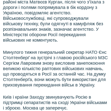
районі міста Матвєєв Курган, після чого з’їхала з
дороги і полями попрямувала в бік кордону з
Україною, повідомляє агентство.
Військовослужбовці, які супроводжували
військову техніку, були одягнуті в камуфляж без
розпізнавальних знаків, зазначає агентство. У
Міністерстві оборони Росії перекидання
військових не коментують.
Минулого тижня генеральний секретар НАТО Єнс
Столтенберґ на зустрічі з главою російського МЗС
Сергієм Лавровим знову висловив занепокоєння
великою кількістю раптових військових навчань,
що проводяться в Росії за останній час. На думку
Столтенберґа, вони можуть бути використані для
приховування перекидання військ в Україну.
Київ і країни Заходу звинувачують Росію в
підтримці сепаратистів на сході України військами
і зброєю. Москва це заперечує.