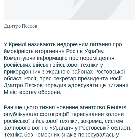
ВІДЕОУРОКИ «ELIFBE»
Русский
СВІДЧЕННЯ ОКУПАЦІЇ
Qırımtatar
Дмитро Пєсков
УКРАЇНСЬКА ПРОБЛЕМА КРИМУ
ДОЛУЧАЙСЯ!
ІНФОГРАФІКА
У Кремлі називають недоречним питання про
ймовірність вторгнення Росії в Україну.
Коментуючи інформацію про переміщення
російських військ і військової техніки у
Усі сайти RFE/RL
прикордонних з Україною районах Ростовської
області Росії, прес-секретар президента Росії
Дмитро Пєсков порадив адресувати це питання
Міністерству оборони.
Раніше цього тижня новинне агентство Reuters
опублікувало фотографії пересування колони
російської військової техніки, зокрема, систем
залпового вогню «Ураган» у Ростовській області.
Техніка без номерних знаків пересувалась у