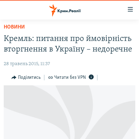
Доступність
посилання
Перейти
НОВИНИ
до
НОВИНИ
Кремль: питання про ймовірність
основного
ВОДА.КРИМ
матеріалу
вторгнення в Україну – недоречне
ВІДЕО ТА ФОТО
Перейти
до
28 травень 2015, 11:37
ПОЛІТИКА
основної
БЛОГИ
Поділитись
Читати без VPN
навігації
Перейти
ПОГЛЯД
до
ІНТЕРВ'Ю
пошуку
ВСЕ ЗА ДЕНЬ
СПЕЦПРОЕКТИ
ЯК ОБІЙТИ БЛОКУВАННЯ
ДЕПОРТАЦІЯ