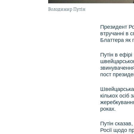
Володимир Путін
Президент Ро
втручанні в 
Блаттера як 
Путін в ефір
швейцарською
звинувачення
пост президе
Швейцарська 
кількох осіб 
жеребкування
роках.
Путін сказав
Росії щодо п