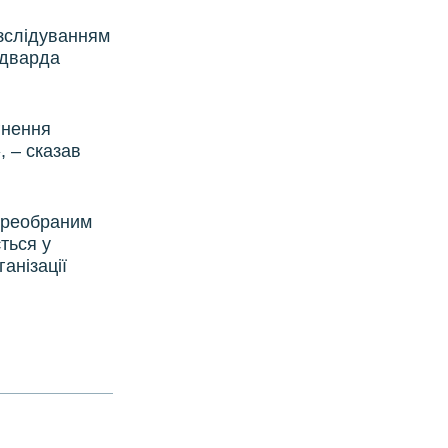
озслідуванням
Едварда
гнення
, – сказав
ереобраним
ться у
анізації