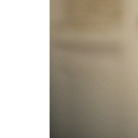
ВІДЕОУРОКИ «ELIFBE»
СВІДЧЕННЯ ОКУПАЦІЇ
УКРАЇНСЬКА ПРОБЛЕМА КРИМУ
ІНФОГРАФІКА