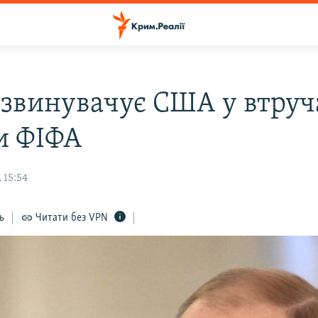
 звинувачує США у втруч
и ФІФА
 15:54
ь
Читати без VPN