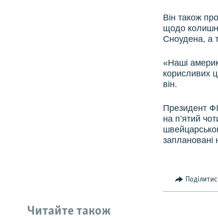
Він також пр
щодо колишнь
Сноудена, а 
«Наші америк
корисливих ц
він.
Президент ФІ
на п’ятий чо
швейцарськом
заплановані 
Поділитис
Читайте також