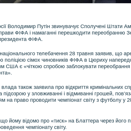
сії Володимир Путін звинувачує Сполучені Штати Ам
справи ФІФА і намаганні перешкодити переобранню З
президента ФІФА.
і національного телебачення 28 травня заявив, що а
 поліцією сімох чиновників ФІФА в Цюриху напередо
м США є «чіткою спробою заблокувати переобрання
нта».
влада також заявила про відкриття кримінальних с
за підозрою у зловживанні і відмиванні грошей, пов’яз
м на право проводити чемпіонат світу з футболу у 20
, що йому відомо про «тиск» на Блаттера через його 
роведення чемпіонату світу.