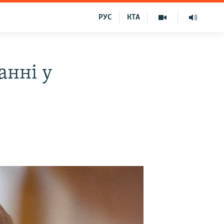
РУС
КТА
анні у