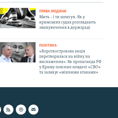
ПРАВА ЛЮДИНИ
Мить – і ти шпигун. Як у
кримських судах розглядають
звинувачення в держзраді
ПОЛІТИКА
«Короткострокова акція
перетворилася на війну на
виснаження»: Як пропаганда РФ
у Криму пояснює невдачі «СВО»
та залякує «мінними атаками»