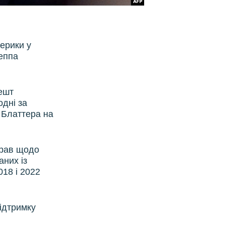
ерики у
еппа
решт
дні за
 Блаттера на
прав щодо
аних із
18 і 2022
підтримку