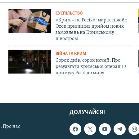
СУСПІЛЬСТВО
«Крим – не Росія»: маркетплейс
Ozon припинив прийом нових
замовлень на Кримському
півострові
ВІЙНА ТА КРИМ
Сорок днів, сорок ночей. Про
результати кримської операції з
примусу Росії до миру
ДОЛУЧАЙСЯ!
. Про нас