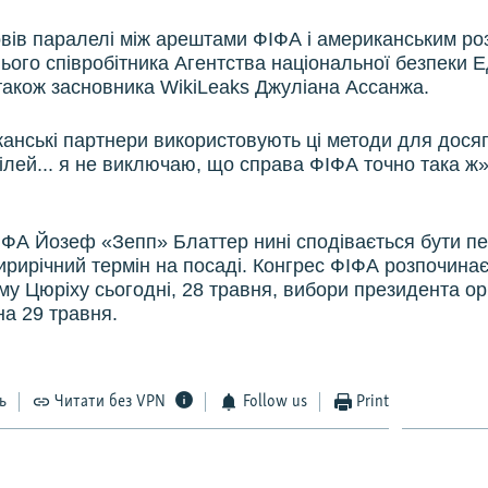
овів паралелі між арештами ФІФА і американським р
ого співробітника Агентства національної безпеки 
також засновника WikiLeaks Джуліана Ассанжа.
анські партнери використовують ці методи для дося
ілей... я не виключаю, що справа ФІФА точно така ж»
ФА Йозеф «Зепп» Блаттер нині сподівається бути п
тирирічний термін на посаді. Конгрес ФІФА розпочинає
у Цюріху сьогодні, 28 травня, вибори президента орг
на 29 травня.
ь
Читати без VPN
Follow us
Print