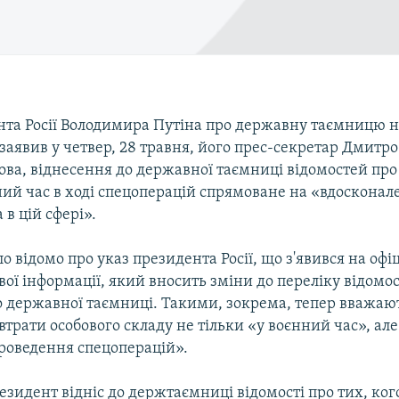
нта Росії Володимира Путіна про державну таємницю н
 заявив у четвер, 28 травня, його прес-секретар Дмитро
ва, віднесення до державної таємниці відомостей про 
ний час в ході спецоперацій спрямоване на «вдосконал
 в цій сфері».
ло відомо про указ президента Росії, що з'явився на оф
вої інформації, який вносить зміни до переліку відомо
о державної таємниці. Такими, зокрема, тепер вважают
трати особового складу не тільки «у воєнний час», ал
проведення спецоперацій».
езидент відніс до держтаємниці відомості про тих, ког