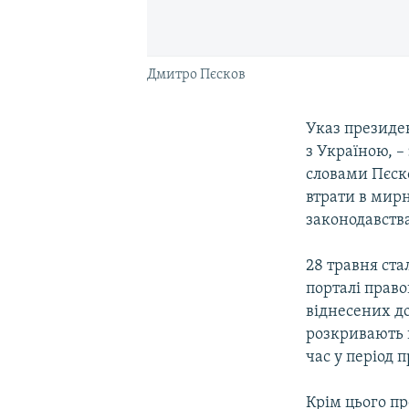
Дмитро Пєсков
Указ президе
з Україною, –
словами Пєско
втрати в мир
законодавства
28 травня ста
порталі право
віднесених д
розкривають в
час у період 
Крім цього пр