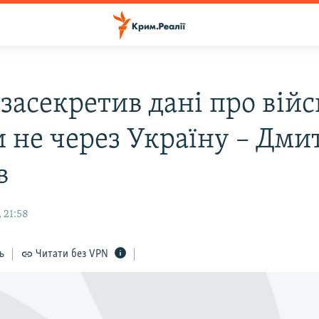
засекретив дані про війс
и не через Україну – Дми
в
 21:58
ь
Читати без VPN