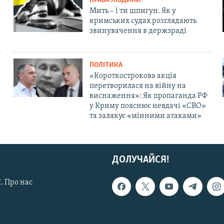
ПРАВА ЛЮДИНИ
Мить – і ти шпигун. Як у
кримських судах розглядають
звинувачення в держзраді
ПОЛІТИКА
«Короткострокова акція
перетворилася на війну на
виснаження»: Як пропаганда РФ
у Криму пояснює невдачі «СВО»
та залякує «мінними атаками»
ДОЛУЧАЙСЯ!
. Про нас