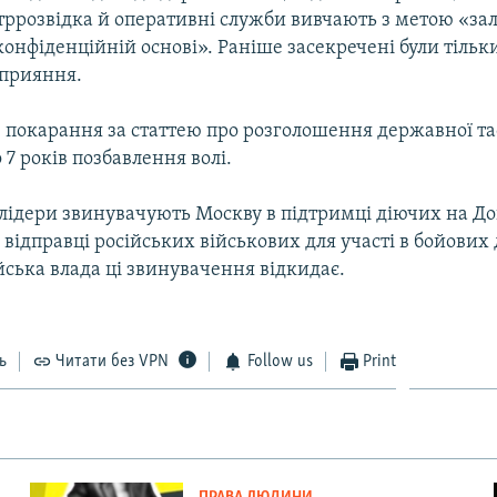
нтррозвідка й оперативні служби вивчають з метою «за
онфіденційній основі». Раніше засекречені були тільки 
сприяння.
покарання за статтею про розголошення державної т
 7 років позбавлення волі.
і лідери звинувачують Москву в підтримці діючих на До
і відправці російських військових для участі в бойових 
йська влада ці звинувачення відкидає.
ь
Читати без VPN
Follow us
Print