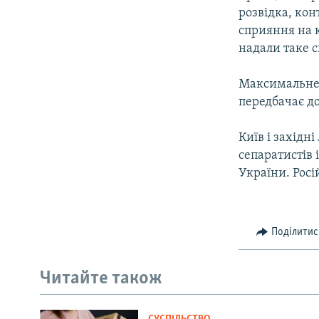
розвідка, ко
сприяння на к
надали таке 
Максимальне 
передбачає до
Київ і західн
сепаратистів 
України. Росі
Поділитис
Читайте також