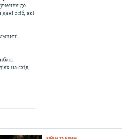
лучення до
дані осіб, які
аємниці
нбасі
діях на схід