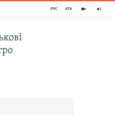
РУС
КТА
ькові
тро