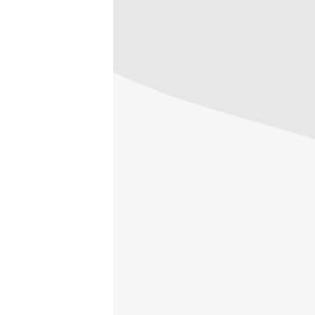
ВІДЕОУРОКИ «ELIFBE»
СВІДЧЕННЯ ОКУПАЦІЇ
УКРАЇНСЬКА ПРОБЛЕМА КРИМУ
ІНФОГРАФІКА