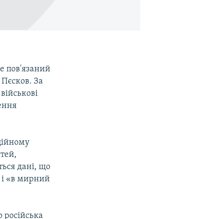
е пов'язаний
 Пєсков. За
військові
ення
іційному
стей,
ься дані, що
е і «в мирний
о російська