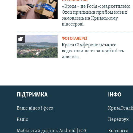
СУСПІЛЬСТВО
«Крим – не Росія»: маркетплейс
Ozon припинив прийом нових
замовлень на Кримському
півострові
ФОТОГАЛЕРЕЇ
Краса Сімферопольського
водосховища та занедбаність
довкола
Русский
ПІДТРИМКА
ІНФО
Qırımtatar
Ваше відео і фото
Крим.Реалії
ДОЛУЧАЙСЯ!
Радіо
Передрук
Мобільний додаток Android | iOS
Контакти