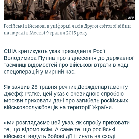
ВІДЕОУРОКИ «ELIFBE»
Русский
СВІДЧЕННЯ ОКУПАЦІЇ
Qırımtatar
Російські військові в уніформі часів Другої світової війни
УКРАЇНСЬКА ПРОБЛЕМА КРИМУ
на параді в Москві 9 травня 2015 року
ДОЛУЧАЙСЯ!
ІНФОГРАФІКА
США критикують указ президента Росії
Володимира Путіна про віднесення до державної
таємниці відомостей про військові втрати в ході
Усі сайти RFE/RL
спецоперацій у мирний час.
Як заявив 28 травня речник Держдепартаменту
Джефф Ратке, цей указ є очевидною спробою
Москви приховати дані про загибель російських
військовослужбовців на території України.
«Ми розглядаємо цей указ, як спробу приховати
те, що відомо всім. А саме те, що російські
військові ведуть бойові дії і гинуть на сході