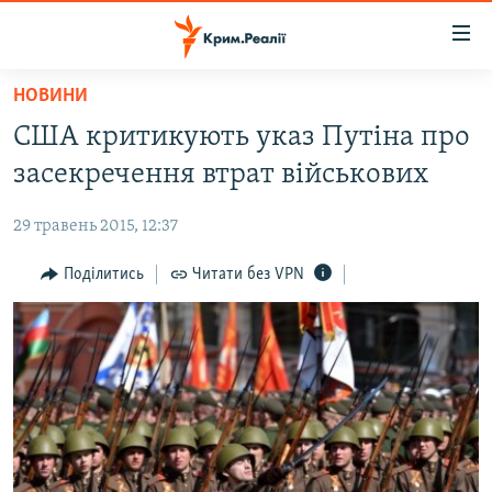
Доступність
посилання
Перейти
НОВИНИ
до
НОВИНИ
США критикують указ Путіна про
основного
ВОДА.КРИМ
матеріалу
засекречення втрат військових
ВІДЕО ТА ФОТО
Перейти
до
29 травень 2015, 12:37
ПОЛІТИКА
основної
БЛОГИ
Поділитись
Читати без VPN
навігації
Перейти
ПОГЛЯД
до
ІНТЕРВ'Ю
пошуку
ВСЕ ЗА ДЕНЬ
СПЕЦПРОЕКТИ
ЯК ОБІЙТИ БЛОКУВАННЯ
ДЕПОРТАЦІЯ