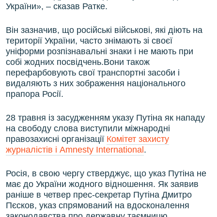
України», – сказав Ратке.
Він зазначив, що російські військові, які діють на
території України, часто знімають зі своєї
уніформи розпізнавальні знаки і не мають при
собі жодних посвідчень.Вони також
перефарбовують свої транспортні засоби і
видаляють з них зображення національного
прапора Росії.
28 травня із засудженням указу Путіна як нападу
на свободу слова виступили міжнародні
правозахисні організації
Комітет захисту
журналістів і Amnesty International
.
Росія, в свою чергу стверджує, що указ Путіна не
має до України жодного відношення. Як заявив
раніше в четвер прес-секретар Путіна Дмитро
Пєсков, указ спрямований на вдосконалення
законодавства про державну таємницю.