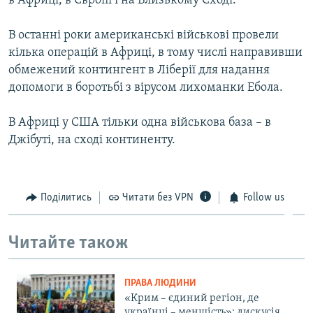
в Африці, в Європі і на Близькому Сході.
В останні роки американські військові провели
кілька операцій в Африці, в тому числі направивши
обмежений контингент в Ліберії для надання
допомоги в боротьбі з вірусом лихоманки Ебола.
В Африці у США тільки одна військова база – в
Джібуті, на сході континенту.
Поділитись
Читати без VPN
Follow us
Читайте також
ПРАВА ЛЮДИНИ
«Крим – єдиний регіон, де
українці – меншість»: дискусія