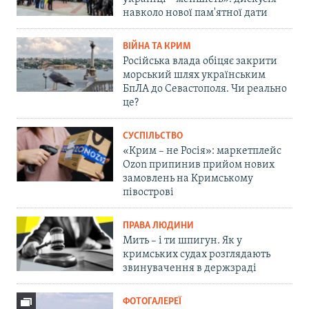
навколо нової пам'ятної дати
ВІЙНА ТА КРИМ
Російська влада обіцяє закрити
морський шлях українським
БпЛА до Севастополя. Чи реально
це?
СУСПІЛЬСТВО
«Крим – не Росія»: маркетплейс
Ozon припинив прийом нових
замовлень на Кримському
півострові
ПРАВА ЛЮДИНИ
Мить – і ти шпигун. Як у
кримських судах розглядають
звинувачення в держзраді
ФОТОГАЛЕРЕЇ