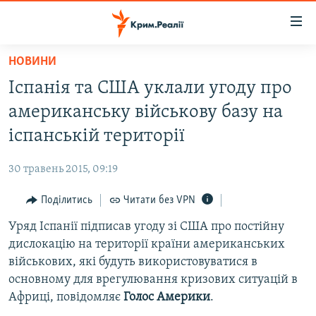
Доступність
посилання
Перейти
НОВИНИ
до
НОВИНИ
Іспанія та США уклали угоду про
основного
ВОДА.КРИМ
матеріалу
американську військову базу на
ВІДЕО ТА ФОТО
Перейти
іспанській території
до
ПОЛІТИКА
основної
30 травень 2015, 09:19
БЛОГИ
навігації
Перейти
Поділитись
Читати без VPN
ПОГЛЯД
до
Уряд Іспанії підписав угоду зі США про постійну
ІНТЕРВ'Ю
пошуку
дислокацію на території країни американських
ВСЕ ЗА ДЕНЬ
військових, які будуть використовуватися в
СПЕЦПРОЕКТИ
основному для врегулювання кризових ситуацій в
Африці, повідомляє
Голос Америки
.
ЯК ОБІЙТИ БЛОКУВАННЯ
ДЕПОРТАЦІЯ