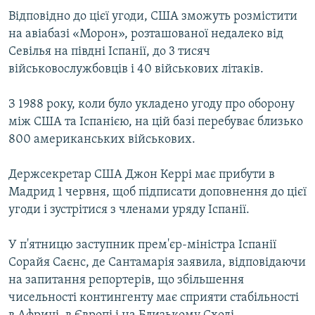
ВІДЕОУРОКИ «ELIFBE»
Відповідно до цієї угоди, США зможуть розмістити
Русский
на авіабазі «Морон», розташованої недалеко від
СВІДЧЕННЯ ОКУПАЦІЇ
Qırımtatar
Севілья на півдні Іспанії, до 3 тисяч
УКРАЇНСЬКА ПРОБЛЕМА КРИМУ
військовослужбовців і 40 військових літаків.
ДОЛУЧАЙСЯ!
ІНФОГРАФІКА
З 1988 року, коли було укладено угоду про оборону
між США та Іспанією, на цій базі перебуває близько
800 американських військових.
Усі сайти RFE/RL
Держсекретар США Джон Керрі має прибути в
Мадрид 1 червня, щоб підписати доповнення до цієї
угоди і зустрітися з членами уряду Іспанії.
У п'ятницю заступник прем'єр-міністра Іспанії
Сорайя Саєнс, де Сантамарія заявила, відповідаючи
на запитання репортерів, що збільшення
чисельності контингенту має сприяти стабільності