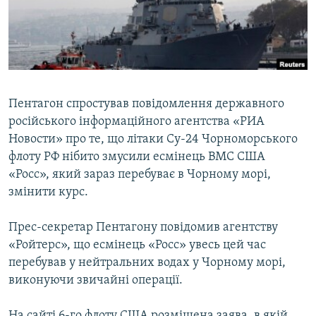
ВІДЕОУРОКИ «ELIFBE»
Русский
СВІДЧЕННЯ ОКУПАЦІЇ
Qırımtatar
УКРАЇНСЬКА ПРОБЛЕМА КРИМУ
ДОЛУЧАЙСЯ!
ІНФОГРАФІКА
Пентагон спростував повідомлення державного
російського інформаційного агентства «РИА
Новости» про те, що літаки Су-24 Чорноморського
Усі сайти RFE/RL
флоту РФ нібито змусили есмінець ВМС США
«Росс», який зараз перебуває в Чорному морі,
змінити курс.
Прес-секретар Пентагону повідомив агентству
«Ройтерс», що есмінець «Росс» увесь цей час
перебував у нейтральних водах у Чорному морі,
виконуючи звичайні операції.
На сайті 6-го флоту США розміщена заява, в якій