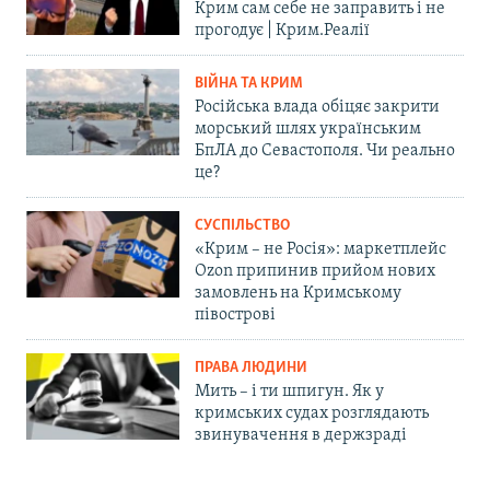
Крим сам себе не заправить і не
прогодує | Крим.Реалії
ВІЙНА ТА КРИМ
Російська влада обіцяє закрити
морський шлях українським
БпЛА до Севастополя. Чи реально
це?
СУСПІЛЬСТВО
«Крим – не Росія»: маркетплейс
Ozon припинив прийом нових
замовлень на Кримському
півострові
ПРАВА ЛЮДИНИ
Мить – і ти шпигун. Як у
кримських судах розглядають
звинувачення в держзраді