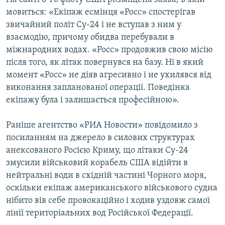
мовиться: «Екіпаж есмінця «Росс» спостерігав
звичайний політ Су-24 і не вступав з ним у
взаємодію, причому обидва перебували в
міжнародних водах. «Росс» продовжив свою місію
після того, як літак повернувся на базу. Ні в який
момент «Росс» не діяв агресивно і не ухилявся від
виконання запланованої операції. Поведінка
екіпажу була і залишається професійною».
Раніше агентство «РИА Новости» повідомило з
посиланням на джерело в силових структурах
анексованого Росією Криму, що літаки Су-24
змусили військовий корабель США відійти в
нейтральні води в східній частині Чорного моря,
оскільки екіпаж американського військового судна
нібито вів себе провокаційно і ходив уздовж самої
лінії територіальних вод Російської Федерації.