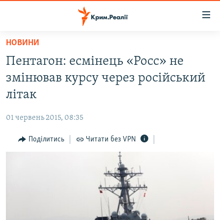
Доступність
посилання
Перейти
НОВИНИ
до
НОВИНИ
Пентагон: есмінець «Росс» не
основного
ВОДА.КРИМ
матеріалу
змінював курсу через російський
ВІДЕО ТА ФОТО
Перейти
літак
до
ПОЛІТИКА
основної
01 червень 2015, 08:35
БЛОГИ
навігації
Перейти
Поділитись
Читати без VPN
ПОГЛЯД
до
ІНТЕРВ'Ю
пошуку
ВСЕ ЗА ДЕНЬ
СПЕЦПРОЕКТИ
ЯК ОБІЙТИ БЛОКУВАННЯ
ДЕПОРТАЦІЯ