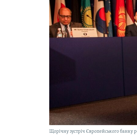
ВІДЕОУРОКИ «ELIFBE»
СВІДЧЕННЯ ОКУПАЦІЇ
УКРАЇНСЬКА ПРОБЛЕМА КРИМУ
ІНФОГРАФІКА
Щорічну зустріч Європейського банку ре