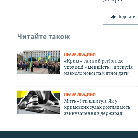
Поділитис
Читайте також
ПРАВА ЛЮДИНИ
«Крим – єдиний регіон, де
українці – меншість»: дискусія
навколо нової пам'ятної дати
ПРАВА ЛЮДИНИ
Мить – і ти шпигун. Як у
кримських судах розглядають
звинувачення в держзраді
Русский