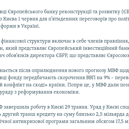
ці Європейського банку реконструкції та розвитку (Є
 Києва 1 червня для п’ятиденних переговорів про полі
еформи в Україні.
ї фінансової структури включає в себе членів правління
н, який представляє Європейський інвестиційний банк,
ч обов’язків директора ЄБРР, що представляє Євросоюз
инається після оприлюднення нового прогнозу МВФ що
івці фонду передбачають скорочення ВВП на 9% – пере
 конфлікт на сході» країни. Попри це, у МВФ дали по
і уряду з реформування економіки.
 завершила роботу в Києві 29 травня. Уряд у Києві спо
 другий транш кредиту на суму близько 2,5 мільярда д
ічної антикризової програми загальним обсягом 17,5 м