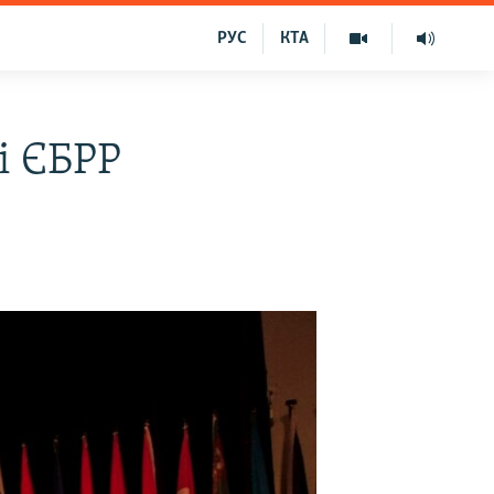
РУС
КТА
і ЄБРР