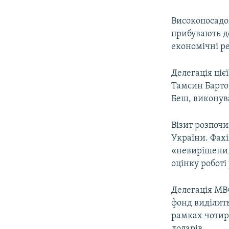
Високопосадов
прибувають до
економічні р
Делегація ціє
Тамсин Барто
Беш, виконува
Візит розпоч
України. Фах
«невирішений
оцінку робот
Делегація МВФ
фонд виділить
рамках чотир
доларів.