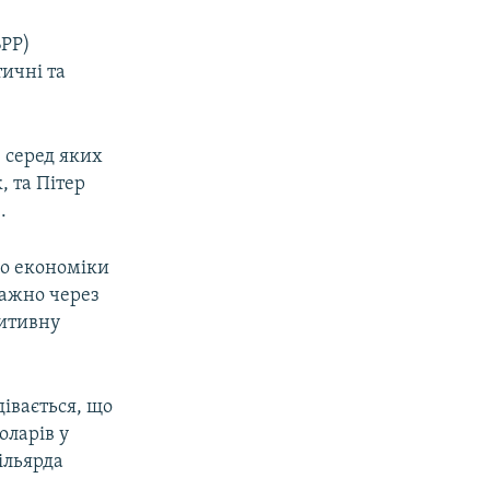
БРР)
тичні та
, серед яких
 та Пітер
.
до економіки
важно через
зитивну
дівається, що
оларів у
ільярда