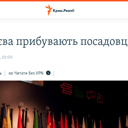
єва прибувають посадовц
, 10:05
ь
Читати без VPN