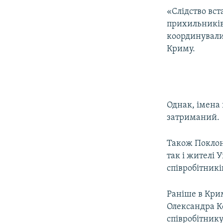
ВІДЕОУРОКИ «ELIFBE»
«Слідство вст
СВІДЧЕННЯ ОКУПАЦІЇ
прихильників
координували
УКРАЇНСЬКА ПРОБЛЕМА КРИМУ
Криму.
ІНФОГРАФІКА
Однак, імена 
затриманий.
Також Поклон
так і жителі 
співробітникі
Раніше в Крим
Олександра К
співробітнику