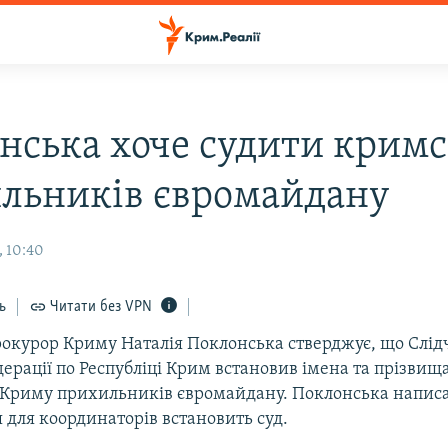
нська хоче судити крим
льників євромайдану
, 10:40
ь
Читати без VPN
рокурор Криму Наталія Поклонська стверджує, що Слід
дерації по Республіці Крим встановив імена та прізвищ
в Криму прихильників євромайдану. Поклонська написа
 для координаторів встановить суд.