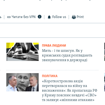
ь
Читати без VPN
Follow us
Print
ПРАВА ЛЮДИНИ
Мить – і ти шпигун. Як у
кримських судах розглядають
звинувачення в держзраді
ПОЛІТИКА
«Короткострокова акція
перетворилася на війну на
виснаження»: Як пропаганда РФ
у Криму пояснює невдачі «СВО»
та залякує «мінними атаками»