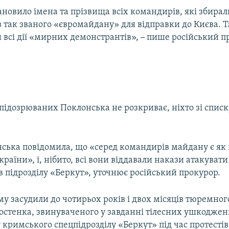
ановило імена та прізвища всіх командирів, які збира
 так званого «євромайдану» для відправки до Києва. 
 всі дії «мирних демонстрантів»,
–
пише російський п
підозрюваних Поклонська не розкриває, ніхто зі списк
ська повідомила, що «серед командирів майдану є як
України», і, нібито, всі вони віддавали накази атакувати
в підрозділу «Беркут», уточнює російський прокурор.
у засудили до чотирьох років і двох місяців тюремног
остенка, звинуваченого у завданні тілесних ушкоджен
 кримського спецпідрозділу «Беркут» під час протестів