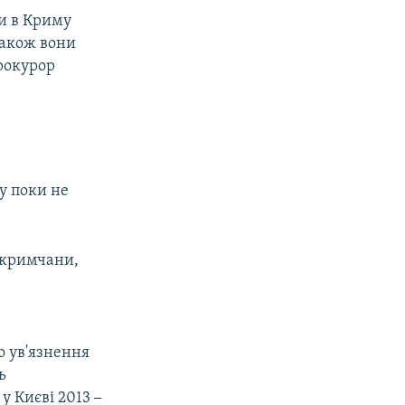
ли в Криму
Також вони
рокурор
у поки не
 кримчани,
о ув'язнення
ь
 у Києві 2013
–