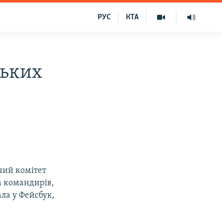
РУС
КТА
ських
чий комітет
а командирів,
ла у Фейсбук,