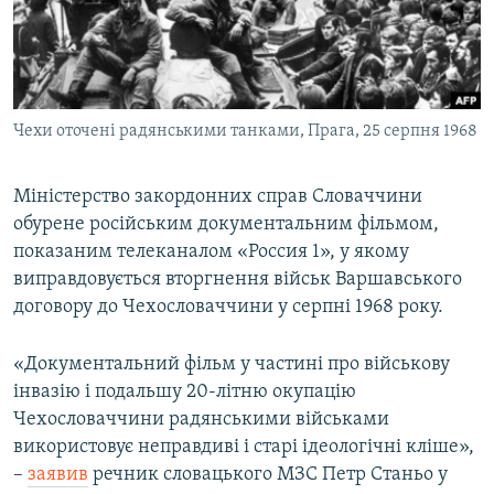
ВІДЕОУРОКИ «ELIFBE»
Русский
СВІДЧЕННЯ ОКУПАЦІЇ
Qırımtatar
УКРАЇНСЬКА ПРОБЛЕМА КРИМУ
Чехи оточені радянськими танками, Прага, 25 серпня 1968
ДОЛУЧАЙСЯ!
ІНФОГРАФІКА
Міністерство закордонних справ Словаччини
обурене російським документальним фільмом,
Усі сайти RFE/RL
показаним телеканалом «Россия 1», у якому
виправдовується вторгнення військ Варшавського
договору до Чехословаччини у серпні 1968 року.
«Документальний фільм у частині про військову
інвазію і подальшу 20-літню окупацію
Чехословаччини радянськими військами
використовує неправдиві і старі ідеологічні кліше»,
–
заявив
речник словацького МЗС Петр Станьо у