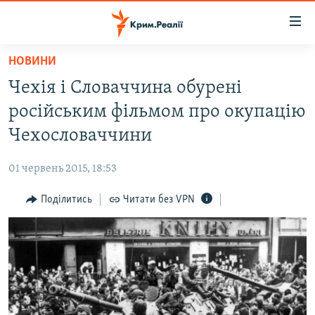
Доступність
посилання
Перейти
НОВИНИ
до
НОВИНИ
Чехія і Словаччина обурені
основного
ВОДА.КРИМ
матеріалу
російським фільмом про окупацію
ВІДЕО ТА ФОТО
Перейти
Чехословаччини
до
ПОЛІТИКА
основної
01 червень 2015, 18:53
БЛОГИ
навігації
Перейти
Поділитись
Читати без VPN
ПОГЛЯД
до
ІНТЕРВ'Ю
пошуку
ВСЕ ЗА ДЕНЬ
СПЕЦПРОЕКТИ
ЯК ОБІЙТИ БЛОКУВАННЯ
ДЕПОРТАЦІЯ