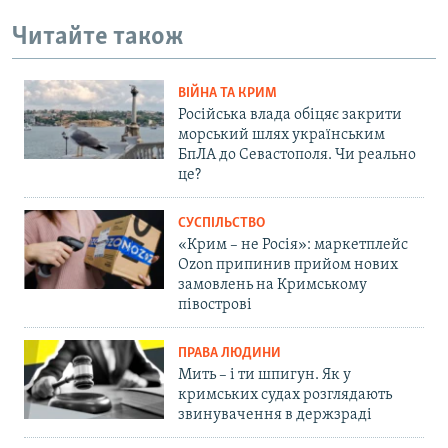
Читайте також
ВІЙНА ТА КРИМ
Російська влада обіцяє закрити
морський шлях українським
БпЛА до Севастополя. Чи реально
це?
СУСПІЛЬСТВО
«Крим – не Росія»: маркетплейс
Ozon припинив прийом нових
замовлень на Кримському
півострові
ПРАВА ЛЮДИНИ
Мить – і ти шпигун. Як у
кримських судах розглядають
звинувачення в держзраді