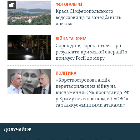
ФОТОГАЛЕРЕЇ
Краса Сімферопольського
водосховища та занедбаність
довкола
ВІЙНА ТА КРИМ
Сорок днів, сорок ночей. Про
результати кримської операції з
примусу Росії до миру
ПОЛІТИКА
«Короткострокова акція
перетворилася на війну на
виснаження»: Як пропаганда РФ
у Криму пояснює невдачі «СВО»
та залякує «мінними атаками»
ДОЛУЧАЙСЯ!