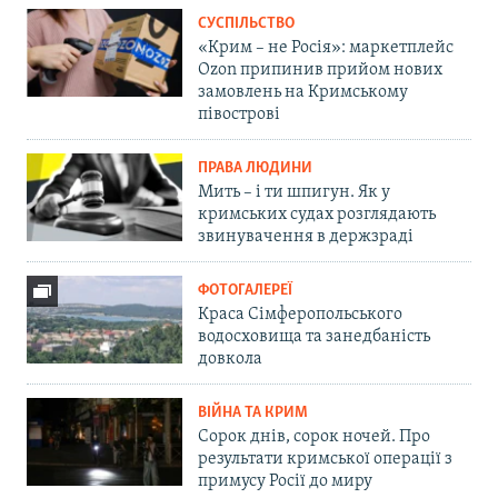
СУСПІЛЬСТВО
«Крим – не Росія»: маркетплейс
Ozon припинив прийом нових
замовлень на Кримському
півострові
ПРАВА ЛЮДИНИ
Мить – і ти шпигун. Як у
кримських судах розглядають
звинувачення в держзраді
ФОТОГАЛЕРЕЇ
Краса Сімферопольського
водосховища та занедбаність
довкола
ВІЙНА ТА КРИМ
Сорок днів, сорок ночей. Про
результати кримської операції з
примусу Росії до миру