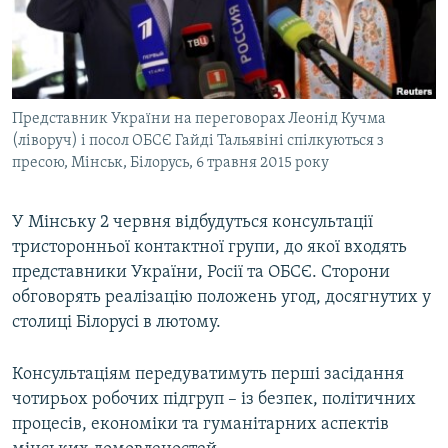
ВІДЕОУРОКИ «ELIFBE»
Русский
СВІДЧЕННЯ ОКУПАЦІЇ
Qırımtatar
УКРАЇНСЬКА ПРОБЛЕМА КРИМУ
Представник України на переговорах Леонід Кучма
ДОЛУЧАЙСЯ!
ІНФОГРАФІКА
(ліворуч) і посол ОБСЄ Гайді Тальявіні спілкуються з
пресою, Мінськ, Білорусь, 6 травня 2015 року
Усі сайти RFE/RL
У Мінську 2 червня відбудуться консультації
тристоронньої контактної групи, до якої входять
представники України, Росії та ОБСЄ. Сторони
обговорять реалізацію положень угод, досягнутих у
столиці Білорусі в лютому.
Консультаціям передуватимуть перші засідання
чотирьох робочих підгруп – із безпек, політичних
процесів, економіки та гуманітарних аспектів