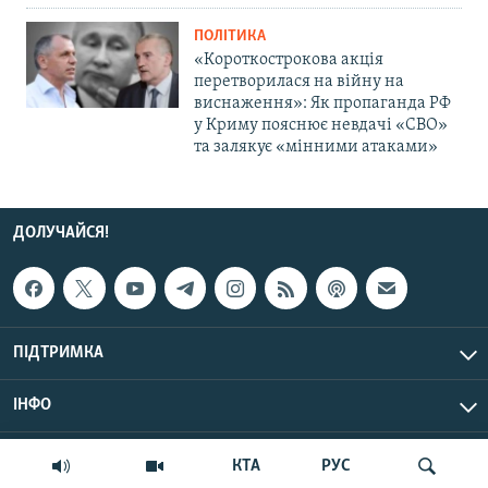
ПОЛІТИКА
«Короткострокова акція
перетворилася на війну на
виснаження»: Як пропаганда РФ
у Криму пояснює невдачі «СВО»
та залякує «мінними атаками»
ДОЛУЧАЙСЯ!
ПІДТРИМКА
ІНФО
© Крим.Реалії, 2026 | Усі права застережено.
КТА
РУС