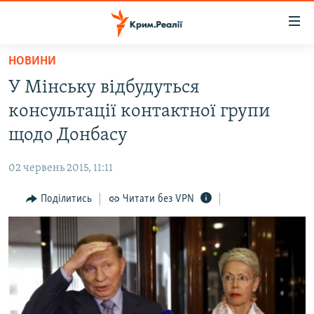
Доступність
посилання
Перейти
НОВИНИ
до
НОВИНИ
У Мінську відбудуться
основного
ВОДА.КРИМ
матеріалу
консультації контактної групи
ВІДЕО ТА ФОТО
Перейти
щодо Донбасу
до
ПОЛІТИКА
основної
02 червень 2015, 11:11
БЛОГИ
навігації
Перейти
Поділитись
Читати без VPN
ПОГЛЯД
до
ІНТЕРВ'Ю
пошуку
ВСЕ ЗА ДЕНЬ
СПЕЦПРОЕКТИ
ЯК ОБІЙТИ БЛОКУВАННЯ
ДЕПОРТАЦІЯ