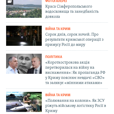
ФОТОГАЛЕРЕЇ
Краса Сімферопольського
водосховища та занедбаність
довкола
ВІЙНА ТА КРИМ
Сорок днів, сорок ночей. Про
результати кримської операції з
примусу Росії до миру
ПОЛІТИКА
«Короткострокова акція
перетворилася на війну на
виснаження»: Як пропаганда РФ
у Криму пояснює невдачі «СВО»
та залякує «мінними атаками»
ВІЙНА ТА КРИМ
«Полювання на колони». Як ЗСУ
ріжуть військову логістику Росії в
Криму