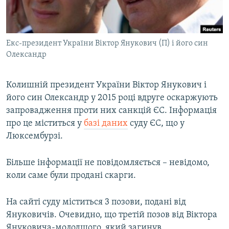
ВІДЕОУРОКИ «ELIFBE»
Русский
СВІДЧЕННЯ ОКУПАЦІЇ
Qırımtatar
Екс-президент України Віктор Янукович (П) і його син
УКРАЇНСЬКА ПРОБЛЕМА КРИМУ
Олександр
ДОЛУЧАЙСЯ!
ІНФОГРАФІКА
Колишній президент України Віктор Янукович і
його син Олександр у 2015 році вдруге оскаржують
запровадження проти них санкцій ЄС. Інформація
Усі сайти RFE/RL
про це міститься у
базі даних
суду ЄС, що у
Люксембурзі.
Більше інформації не повідомляється – невідомо,
коли саме були продані скарги.
На сайті суду міститься 3 позови, подані від
Януковичів. Очевидно, що третій позов від Віктора
Януковича-молодшого, який загинув.