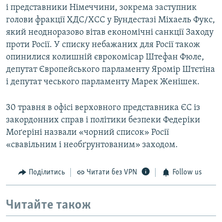
і представники Німеччини, зокрема заступник
голови фракції ХДС/ХСС у Бундестазі Міхаель Фукс,
який неодноразово вітав економічні санкції Заходу
проти Росії. У списку небажаних для Росії також
опинилися колишній єврокомісар Штефан Фюле,
депутат Європейського парламенту Яромір Штєтіна
і депутат чеського парламенту Марек Женішек.
30 травня в офісі верховного представника ЄС із
закордонних справ і політики безпеки Федеріки
Моґеріні назвали «чорний список» Росії
«свавільним і необґрунтованим» заходом.
Поділитись
Читати без VPN
Follow us
Читайте також