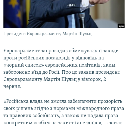
ВІДЕОУРОКИ «ELIFBE»
Русский
СВІДЧЕННЯ ОКУПАЦІЇ
Qırımtatar
УКРАЇНСЬКА ПРОБЛЕМА КРИМУ
Президент Європарламенту Мартін Шульц
ДОЛУЧАЙСЯ!
ІНФОГРАФІКА
Європарламент запровадив обмежувальні заходи
проти російських посадовців у відповідь на
Усі сайти RFE/RL
«чорний список» європейських політиків, яким
заборонено в’їзд до Росії. Про це заявив президент
Європарламенту Мартін Шульц у вівторок, 2
червня.
«Російська влада не змогла забезпечити прозорість
своїх рішень згідно з нормами міжнародного права
та правових зобов’язань, а також не надала права
конкретним особам на захист і апеляцію», – сказав