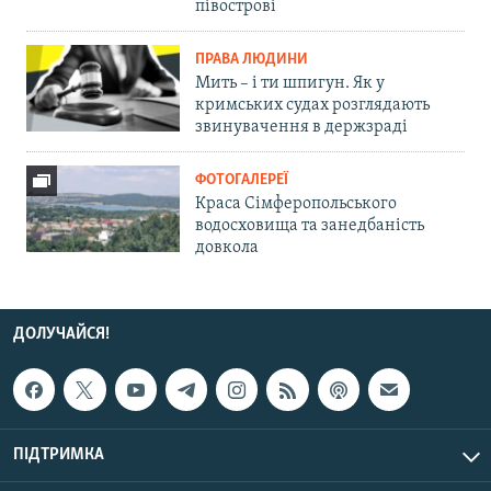
півострові
ПРАВА ЛЮДИНИ
Мить – і ти шпигун. Як у
кримських судах розглядають
звинувачення в держзраді
ФОТОГАЛЕРЕЇ
Краса Сімферопольського
водосховища та занедбаність
довкола
ДОЛУЧАЙСЯ!
ПІДТРИМКА