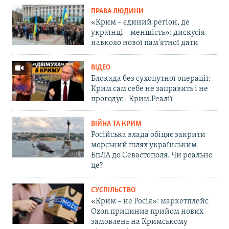
ПРАВА ЛЮДИНИ
«Крим – єдиний регіон, де
українці – меншість»: дискусія
навколо нової пам'ятної дати
ВІДЕО
Блокада без сухопутної операції:
Крим сам себе не заправить і не
прогодує | Крим.Реалії
ВІЙНА ТА КРИМ
Російська влада обіцяє закрити
морський шлях українським
БпЛА до Севастополя. Чи реально
це?
СУСПІЛЬСТВО
«Крим – не Росія»: маркетплейс
Ozon припинив прийом нових
замовлень на Кримському